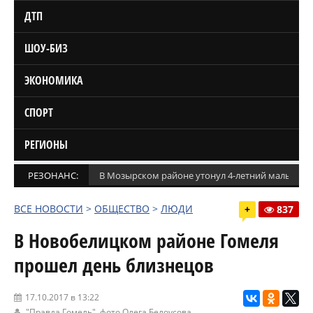
ДТП
ШОУ-БИЗ
ЭКОНОМИКА
СПОРТ
РЕГИОНЫ
РЕЗОНАНС:
В Мозырском районе утонул 4-летний мальчик
ВСЕ НОВОСТИ
>
ОБЩЕСТВО
>
ЛЮДИ
+
837
В Новобелицком районе Гомеля
прошел день близнецов
17.10.2017 в 13:22
"Правда Гомель"
, фото Олега Белоусова