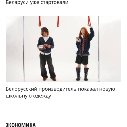
Фотографы покажут скрытые детали городка
писателей с помощью флагманов серии
Huawei Pura 90s
В МИРЕ