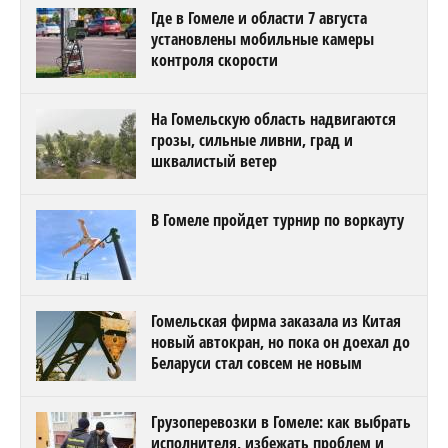
В ДТП под Светлогорском погибли три
человека
КРИМИНАЛ
Днем отдыхали, а ночью добывали.