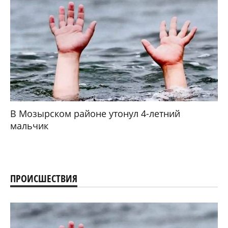
Сбер запустил SberPay в Беларуси
АВТО