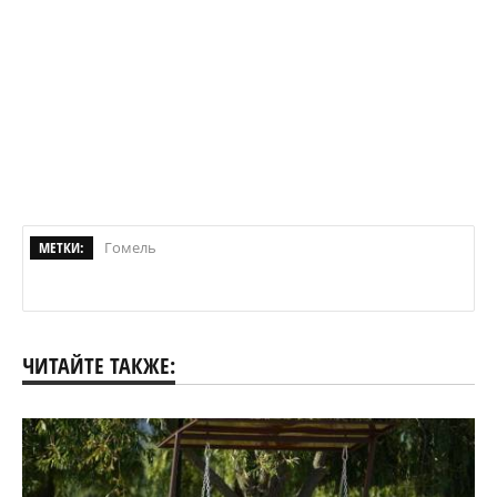
В Гомельском районе утонул 15-летний
подросток. Следователи проводят проверку
258
В Гомеле изменится расписание одной из
маршруток
ОБЩЕСТВО