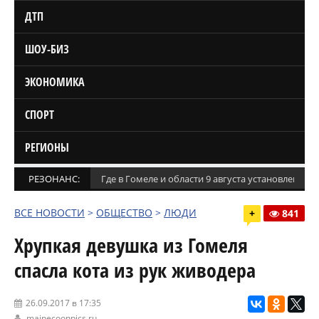
ДТП
ШОУ-БИЗ
ЭКОНОМИКА
СПОРТ
РЕГИОНЫ
РЕЗОНАНС:
Где в Гомеле и области 9 августа установлены
ВСЕ НОВОСТИ
>
ОБЩЕСТВО
>
ЛЮДИ
+
841
Хрупкая девушка из Гомеля
спасла кота из рук живодера
26.09.2017 в 17:35
mainecoonpics.ru