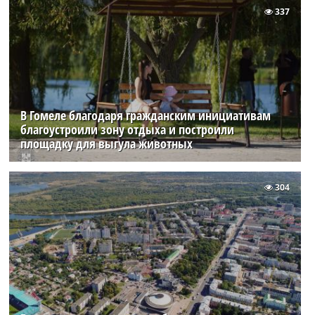
337
В Гомеле благодаря гражданским инициативам
благоустроили зону отдыха и построили
площадку для выгула животных
304