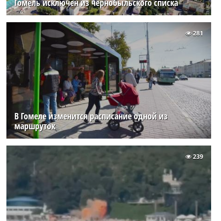
Гомель исключен из чернобыльского списка
281
В Гомеле изменится расписание одной из
маршруток
239