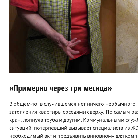
«Примерно через три месяца»
В общем-то, в случившемся нет ничего необычного. 
затопления квартиры соседями сверху. По самым р
кран, лопнула труба и другим. Коммунальными слу
ситуаций: потерпевший вызывает специалиста из ЖЭ
необходимый акт и предъявить виновному для компе