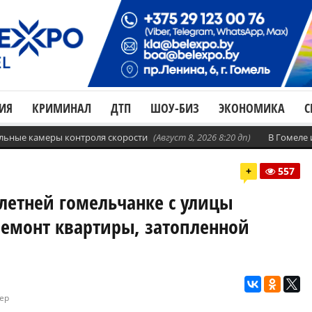
ИЯ
КРИМИНАЛ
ДТП
ШОУ-БИЗ
ЭКОНОМИКА
С
бильные камеры контроля скорости
(Август 8, 2026 8:20 дп)
В Гомеле
+
557
летней гомельчанке с улицы
ремонт квартиры, затопленной
тер