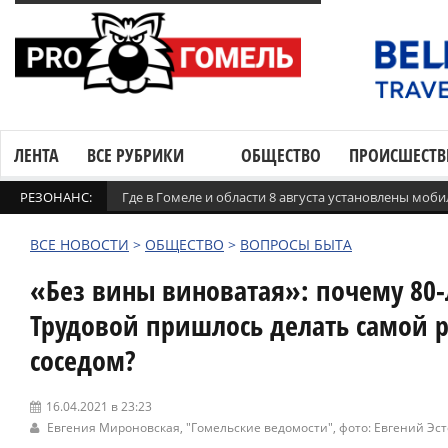
ЛЕНТА
ВСЕ РУБРИКИ
ОБЩЕСТВО
ПРОИСШЕСТВ
РЕЗОНАНС:
Где в Гомеле и области 8 августа установлены мо
ВСЕ НОВОСТИ
>
ОБЩЕСТВО
>
ВОПРОСЫ БЫТА
«Без вины виноватая»: почему 80-
Трудовой пришлось делать самой 
соседом?
16.04.2021 в 23:23
Евгения Мироновская,
"Гомельские ведомости"
, фото: Евгений Эс