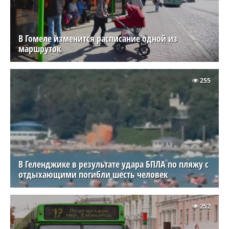
В Гомеле изменится расписание одной из
маршруток
255
В Геленджике в результате удара БПЛА по пляжу с
отдыхающими погибли шесть человек
252