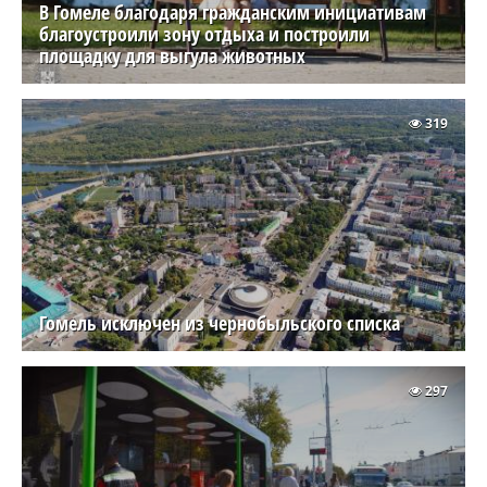
В Гомеле благодаря гражданским инициативам
благоустроили зону отдыха и построили
площадку для выгула животных
319
Гомель исключен из чернобыльского списка
297