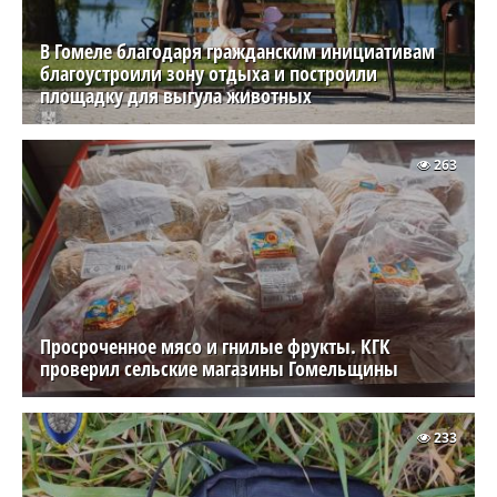
В Гомеле благодаря гражданским инициативам
благоустроили зону отдыха и построили
площадку для выгула животных
263
Просроченное мясо и гнилые фрукты. КГК
проверил сельские магазины Гомельщины
233