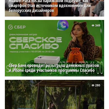
Huawei Pura 90s на парижском подиуме: как
смартфон стал источником вдохновения для
белорусских дизайнеров
349
Сбер Банк проводит розыгрыш денежных призов
и iPhone среди участников программы Спасибо
280