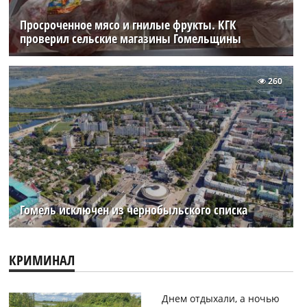
Просроченное мясо и гнилые фрукты. КГК
проверил сельские магазины Гомельщины
260
Гомель исключен из чернобыльского списка
КРИМИНАЛ
Днем отдыхали, а ночью