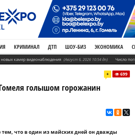
ИЯ
КРИМИНАЛ
ДТП
ШОУ-БИЗ
ЭКОНОМИКА
С
с. новых камер видеонаблюдения
(Август 6, 2026 10:54 дп)
Число пог
+
699
е Гомеля голышом горожанин
тем, что в один из майских дней он дважды