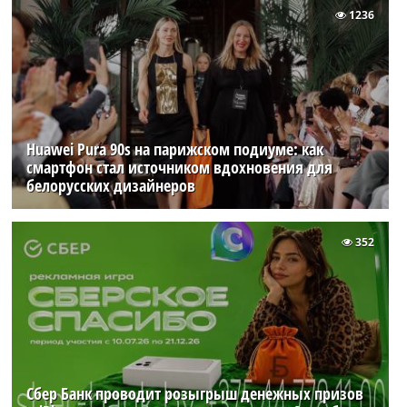
1236
Huawei Pura 90s на парижском подиуме: как
смартфон стал источником вдохновения для
белорусских дизайнеров
352
Сбер Банк проводит розыгрыш денежных призов