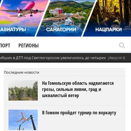
ПОРТ
РЕГИОНЫ
ибших в ДТП под Светлогорском увеличилось до четырех
(Август 6, 20
Последние новости
На Гомельскую область надвигаются
грозы, сильные ливни, град и
шквалистый ветер
В Гомеле пройдет турнир по воркауту