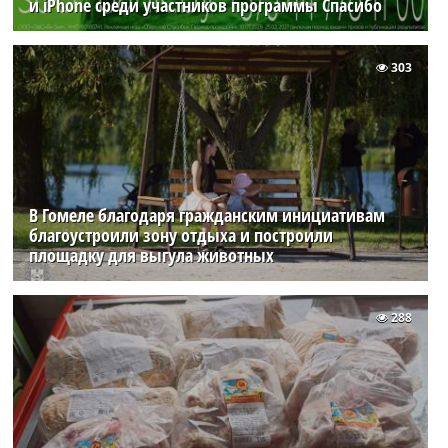
и iPhone среди участников программы Спасибо
303
В Гомеле благодаря гражданским инициативам
благоустроили зону отдыха и построили
площадку для выгула животных
288