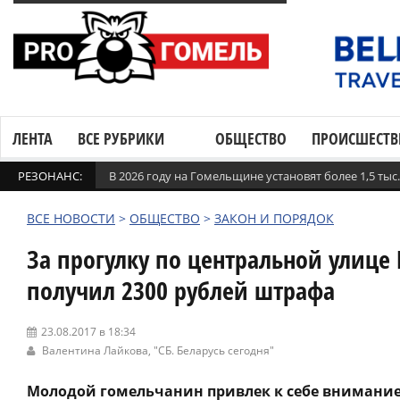
ЛЕНТА
ВСЕ РУБРИКИ
ОБЩЕСТВО
ПРОИСШЕСТВ
РЕЗОНАНС:
В 2026 году на Гомельщине установят более 1,5 ты
ВСЕ НОВОСТИ
>
ОБЩЕСТВО
>
ЗАКОН И ПОРЯДОК
За прогулку по центральной улиц
получил 2300 рублей штрафа
23.08.2017 в 18:34
Валентина Лайкова,
"СБ. Беларусь сегодня"
Молодой гомельчанин привлек к себе внимание 