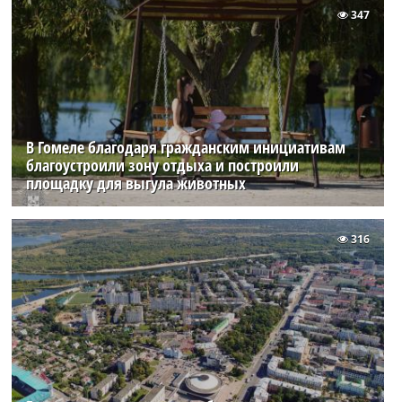
347
В Гомеле благодаря гражданским инициативам
благоустроили зону отдыха и построили
площадку для выгула животных
316