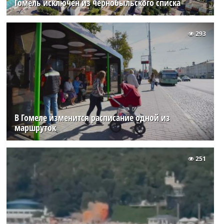
Гомель исключен из чернобыльского списка
293
В Гомеле изменится расписание одной из
маршруток
251