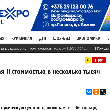
ИЯ
КРИМИНАЛ
ДТП
ШОУ-БИЗ
ЭКОНОМИКА
С
бильные камеры контроля скорости
(Август 8, 2026 8:20 дп)
В Гомеле
+
901
я II стоимостью в несколько тысяч
торическую ценность, включает в себя кольцо,