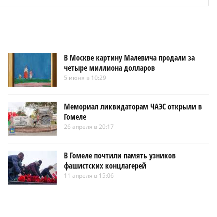
В Москве картину Малевича продали за
четыре миллиона долларов
5 июня в 10:29
Мемориал ликвидаторам ЧАЭС открыли в
Гомеле
26 апреля в 20:17
В Гомеле почтили память узников
фашистских концлагерей
11 апреля в 15:06