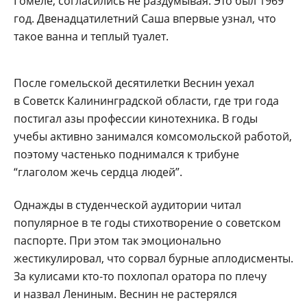
Гомеле, согласились не раздумывая. Это был 1969
год. Двенадцатилетний Саша впервые узнал, что
такое ванна и теплый туалет.
После гомельской десятилетки Веснин уехал
в Советск Калининградской области, где три года
постигал азы профессии кинотехника. В годы
учебы активно занимался комсомольской работой,
поэтому частенько поднимался к трибуне
“глаголом жечь сердца людей”.
Однажды в студенческой аудитории читал
популярное в те годы стихотворение о советском
паспорте. При этом так эмоционально
жестикулировал, что сорвал бурные аплодисменты.
За кулисами кто-то похлопал оратора по плечу
и назвал Лениным. Веснин не растерялся