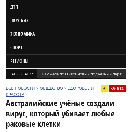
ДТП
ШОУ-БИЗ
ЭКОНОМИКА
СПОРТ
РЕГИОНЫ
РЕЗОНАНС:
В Гомеле появился новый подземный переход
(
ВСЕ НОВОСТИ
>
ОБЩЕСТВО
>
ЗДОРОВЬЕ И
+
512
КРАСОТА
Австралийские учёные создали
вирус, который убивает любые
раковые клетки