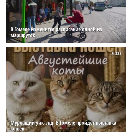
В Гомеле изменится расписание одной из
маршруток
328
Мурчащий уик-энд. В Гомеле пройдет выставка
кошек