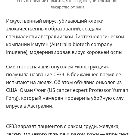
Есть основание полагать, что создано универсальное
лекарство от рака
Искусственный вирус, убивающий клетки
злокачественных образований, создали
специалисты австралийской биотехнологической
компании Имуген (Аustralia biotech company
Imugene), модернизировав вирус коровьей оспы.
Смертоносная для опухолей «конструкция»
получила название CF33. В ближайшее время ее
испытают на людях. Об этом объявил онколог из
США Юман Фонг (US cancer expert Professor Yuman
Fong), который намерен проверить убойную силу
вируса в Австралии.
CF33 заразят пациентов с раком груди, желудка,
легких, мочевого пузыря и раком кожи — впрыснут