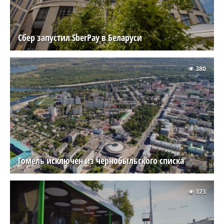
Сбер запустил SberPay в Беларуси
380
Гомель исключен из чернобыльского списка
373