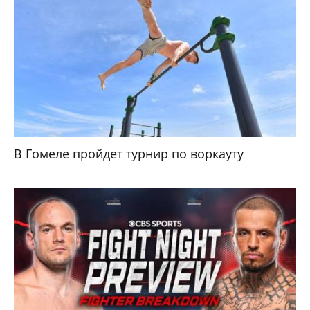
В Гомеле пройдет турнир по воркауту