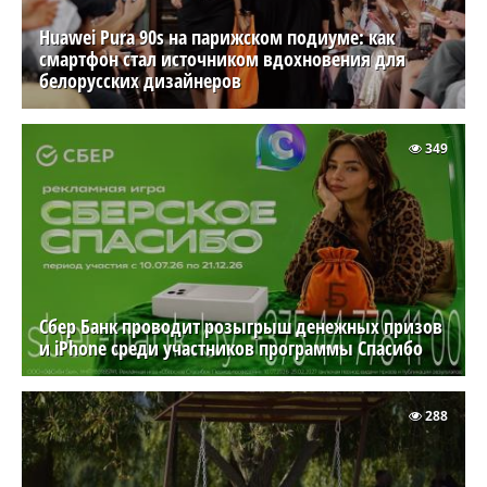
Huawei Pura 90s на парижском подиуме: как
смартфон стал источником вдохновения для
белорусских дизайнеров
349
Сбер Банк проводит розыгрыш денежных призов
и iPhone среди участников программы Спасибо
288