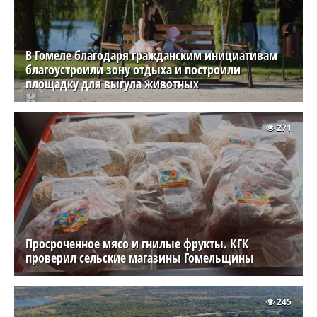
В Гомеле благодаря гражданским инициативам
благоустроили зону отдыха и построили
площадку для выгула животных
271
Просроченное мясо и гнилые фрукты. КГК
проверил сельские магазины Гомельщины
245