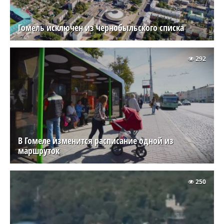
Гомель исключен из чернобыльского списка
292
В Гомеле изменится расписание одной из
маршруток
250