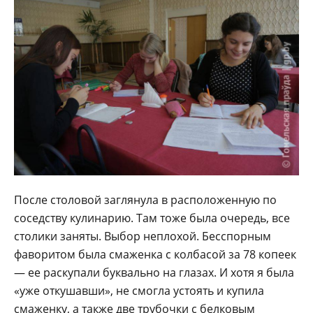
После столовой заглянула в расположенную по
соседству кулинарию. Там тоже была очередь, все
столики заняты. Выбор неплохой. Бесспорным
фаворитом была смаженка с колбасой за 78 копеек
— ее раскупали буквально на глазах. И хотя я была
«уже откушавши», не смогла устоять и купила
смаженку, а также две трубочки с белковым