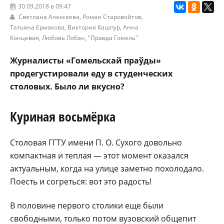
30.09.2018 в 09:47
Светлана Алексеева, Роман Старовойтов,
Татьяна Ермакова, Виктория Кашпур, Анна
Концевая, Любовь Лобан,
"Правда Гомель"
Журналисты «Гомельскай праўды»
продегустировали еду в студенческих
столовых. Было ли вкусно?
Куриная восьмёрка
Столовая ГГТУ имени П. О. Сухого довольно
компактная и теплая — этот момент оказался
актуальным, когда на улице заметно похолодало.
Поесть и согреться: вот это радость!
В половине первого столики еще были
свободными, только потом вузовский общепит