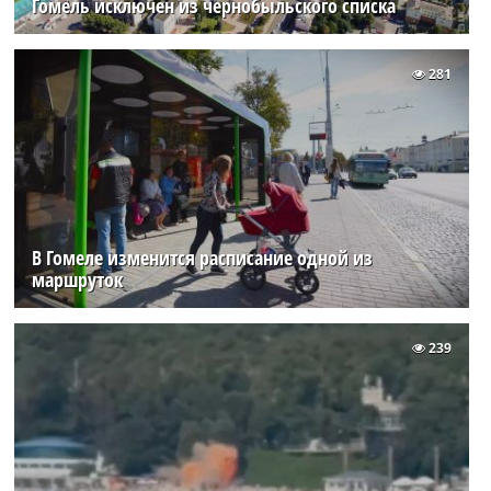
Гомель исключен из чернобыльского списка
281
В Гомеле изменится расписание одной из
маршруток
239