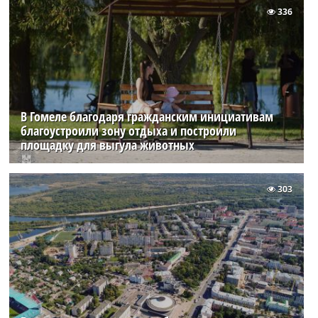
336
В Гомеле благодаря гражданским инициативам
благоустроили зону отдыха и построили
площадку для выгула животных
303