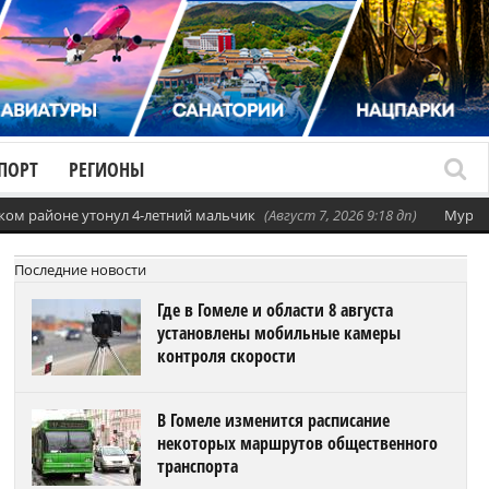
ПОРТ
РЕГИОНЫ
ком районе утонул 4-летний мальчик
(Август 7, 2026 9:18 дп)
Мурча
Последние новости
Где в Гомеле и области 8 августа
установлены мобильные камеры
контроля скорости
В Гомеле изменится расписание
некоторых маршрутов общественного
транспорта