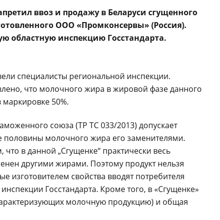
претил ввоз и продажу в Беларуси сгущенного
готовленного ООО «Промконсервы» (Россия).
кую областную инспекцию Госстандарта.
вели специалисты региональной инспекции.
влено, что молочного жира в жировой фазе данного
в маркировке 50%.
аможенного союза (ТР ТС 033/2013) допускает
е половины молочного жира его заменителями.
, что в данной „Сгущенке“ практически весь
нен другими жирами. Поэтому продукт нельзя
ые изготовителем свойства вводят потребителя
инспекции Госстандарта. Кроме того, в «Сгущенке»
 характеризующих молочную продукцию) и общая