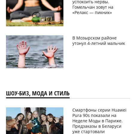
успокоить нервы.
Гомельчан зовут на
«Релакс — пикник»
В Мозырском районе
утонул 4-летний мальчик
ШОУ-БИЗ, МОДА И СТИЛЬ
Смартфоны серии Huawei
Pura 90s показали на
Неделе Моды в Париже.
Предзаказы в Беларуси
уже стартовали