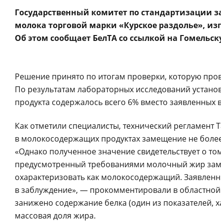
Государственный комитет по стандартизации за
молока торговой марки «Курское раздолье», из
Об этом сообщает БелТА со ссылкой на Гомельс
Решение принято по итогам проверки, которую про
По результатам лабораторных исследований устано
продукта содержалось всего 6% вместо заявленных 
Как отметили специалисты, технический регламент Т
в молокосодержащих продуктах замещение не боле
«Однако полученное значение свидетельствует о том
предусмотренный требованиями молочный жир заме
охарактеризовать как молокосодержащий. Заявленн
в заблуждение», — прокомментировали в областной 
занижено содержание белка (один из показателей,
массовая доля жира.