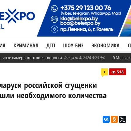
ИЯ
КРИМИНАЛ
ДТП
ШОУ-БИЗ
ЭКОНОМИКА
С
бильные камеры контроля скорости
(Август 8, 2026 8:20 дп)
В Мозырс
+
518
еларуси российской сгущенки
нашли необходимого количества