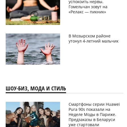
успокоить нервы.
Гомельчан зовут на
«Релакс — пикник»
В Мозырском районе
утонул 4-летний мальчик
ШОУ-БИЗ, МОДА И СТИЛЬ
Смартфоны серии Huawei
Pura 90s показали на
Неделе Моды в Париже.
Предзаказы в Беларуси
уже стартовали