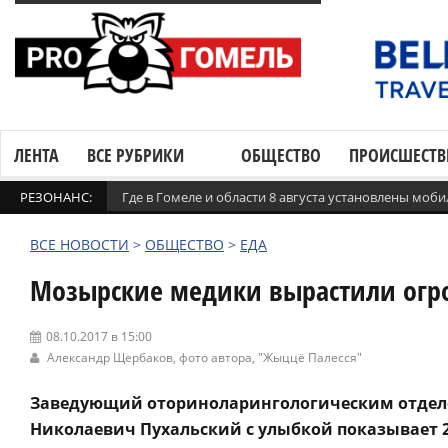
ЛЕНТА
ВСЕ РУБРИКИ
ОБЩЕСТВО
ПРОИСШЕСТВ
РЕЗОНАНС:
Где в Гомеле и области 8 августа установлены мо
ВСЕ НОВОСТИ
>
ОБЩЕСТВО
>
ЕДА
Мозырские медики вырастили огр
08.10.2017 в 15:00
Александр Щербаков, фото автора,
"Жыццё Палесся"
Заведующий оториноларингологическим отдел
Николаевич Пухальский с улыбкой показывает