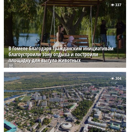
337
В Гомеле благодаря гражданским инициативам
благоустроили зону отдыха и построили
площадку для выгула животных
304