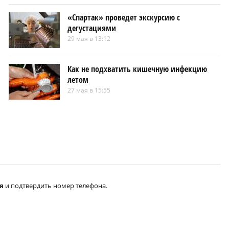
«Спартак» проведет экскурсию с
дегустациями
29 мая в 13:12
Как не подхватить кишечную инфекцию
летом
27 мая в 15:55
я
и подтвердить номер телефона.