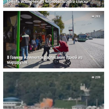
Гомель исключен из чернобыльского списка
281
В Гомеле изменится расписание одной из
маршруток
239