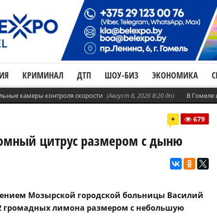
ИЯ
КРИМИНАЛ
ДТП
ШОУ-БИЗ
ЭКОНОМИКА
С
бильные камеры контроля скорости
(Август 8, 2026 8:20 дп)
В Гомеле
+
679
омный цитрус размером с дыню
ением Мозырской городской больницы Василий
 2 громадных лимона размером с небольшую