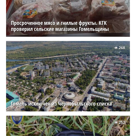
Просроченное мясо и гнилые фрукты. КГК
проверил сельские магазины Гомельщины
268
Гомель исключен из чернобыльского списка
252