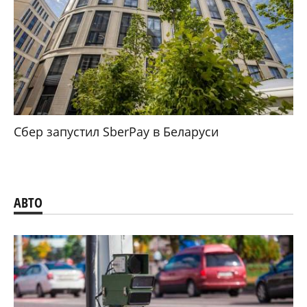
Сбер запустил SberPay в Беларуси
АВТО