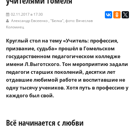
учителями Гомеля
02.11.2017 в 17:30
Александр Евсеенко ,
"Белка"
, фото: Вячеслав
Коломиец
Круглый стол на тему «Учи­тель: профессия,
призвание, судьба» прошёл в Гомельском
государственном педагоги­ческом колледже
имени Л.Выготского. Тон мероприя­тию задали
педагоги старших поколений, десятки лет
отдав­шие любимой работе и воспи­тавшие не
одну тысячу учени­ков. Хотя путь в профессию у
каждого был свой.
Всё начинается с любви