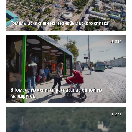
Гомель исключен из чернобыльского списка
324
В Гомеле изменится расписание одной из
маршруток
271