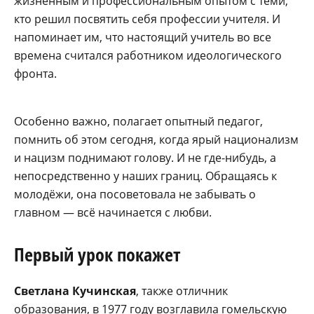
жизнен­ным и профессиональным опы­том с теми,
кто решил посвя­тить себя профессии учителя. И
напоминает им, что насто­ящий учитель во все
времена считался работником идеоло­гического
фронта.
Особенно важно, полага­ет опытный педагог,
помнить об этом сегодня, когда ярый национализм
и нацизм подни­мают голову. И не где-нибудь, а
непосредственно у наших границ. Обращаясь к
молодё­жи, она посоветовала не забы­вать о
главном — всё начина­ется с любви.
Первый урок покажет
Светлана Кучинская
, также отличник
образования, в 1977 году возглавила гомельскую