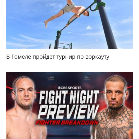
В Гомеле пройдет турнир по воркауту