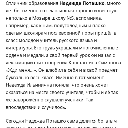
Отличник образования
Надежда Поташко
, много
лет бессменно возглавлявшая хорошо известную
не только в Мозыре школу №5, вспомни­ла,
например, как к ним, полу­голодным и плохо
одетым шко­лярам послевоенной поры при­шёл в
класс молодой учитель русского языка и
литературы. Его грудь украшали многочис­ленные
ордена и медали, а свой первый урок он начал с
декла­мации стихотворения Констан­тина Симонова
«Жди меня…». Он влюбил в себя и в свой предмет
буквально весь класс. Именно в тот момент
Надежда Ильинична поняла, что очень хочет
оказаться на месте свое­го учителя, чтобы и её так
же заворожённо слушали ученики. Так
впоследствии и случилось.
Сегодня Надежда Поташко сама делится богатым