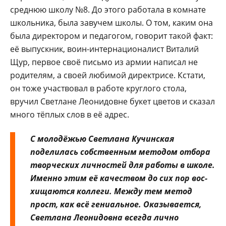
среднюю школу №8. До это­го работала в комнате
школь­ника, была завучем школы. О том, каким она
была дирек­тором и педагогом, говорит такой факт:
её выпускник, воин-интернационалист Вита­лий
Щур, первое своё письмо из армии написал не
родите­лям, а своей любимой дирек­трисе. Кстати,
он тоже уча­ствовал в работе круглого сто­ла,
вручил Светлане Леонидов­не букет цветов и сказал
много тёплых слов в её адрес.
С молодёжью Светлана Кучинская
поделилась соб­ственным методом отбора
творческих личностей для работы в школе.
Именно этим её качеством до сих пор вос­
хищаются коллеги. Между тем метод
прост, как всё гени­альное. Оказывается,
Светла­на Леонидовна всегда лично