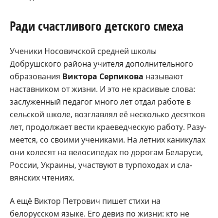
Ради счастливого детского смеха
Ученики Носовичской сред­ней школы
Добрушского рай­она учителя дополнительного
образования
Виктора Серпи­кова
называют
наставником от жизни. И это не красивые сло­ва:
заслуженный педагог мно­го лет отдал работе в
сельской школе, возглавлял её несколько десятков
лет, продолжает вести краеведческую работу. Разу­
меется, со своими учениками. На летних каникулах
они коле­сят на велосипедах по дорогам Беларуси,
России, Украины, участвуют в турпоходах и сла­
вянских чтениях.
А ещё Виктор Петрович пишет стихи на
белорусском языке. Его девиз по жизни: кто не