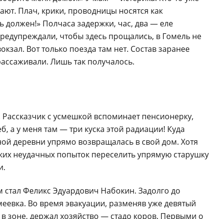
рают. Плач, крики, проводницы носятся как
должен!» Полчаса задержки, час, два — еле
предупреждали, чтобы здесь прощались, в Гомель не
окзал. Вот только поезда там нет. Состав заранее
рассаживали. Лишь так получалось.
 Рассказчик с усмешкой вспоминает пенсионерку,
б, а у меня там — три куска этой радиации! Куда
ной деревни упрямо возвращалась в свой дом. Хотя
ьких неудачных попыток переселить упрямую старушку
и.
 стал Феликс Эдуардович Набокин. Задолго до
еевка. Во время эвакуации, разменяв уже девятый
ь в зоне, держал хозяйство — стадо коров. Первыми о