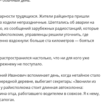
— обычный день.
дарности трудящихся. Жители райцентра пришли
рою ходили непраздничные. Шептались об аварии на
но, из сообщений зарубежных радиостанций, которые
райисполкоме, управленцы решили уточнить, где
ченно вздохнули: больше ста километров — бояться
аспространился настолько, что ни для кого уже
режнему не поступало.
ений Иванович вспоминает день, когда нетайное стало
ередной деревне, выбегает секретарь: «Звонили из
у райисполкома стоит длинная автоколонна:
а отца, работавшего водителем в совхозе. Я к нему,
сапогах.