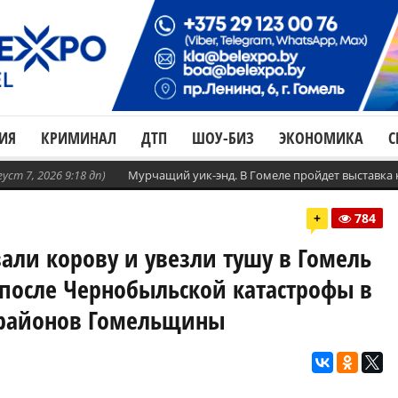
ИЯ
КРИМИНАЛ
ДТП
ШОУ-БИЗ
ЭКОНОМИКА
С
густ 7, 2026 9:18 дп)
Мурчащий уик-энд. В Гомеле пройдет выставка
+
784
али корову и увезли тушу в Гомель
 после Чернобыльской катастрофы в
 районов Гомельщины