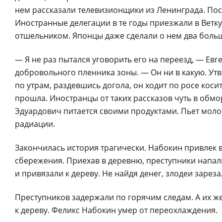
нем рассказали телевизионщики из Ленинграда. Пос
Иностранные делегации в те годы приезжали в Ветку
отшельником. Японцы даже сделали о нем два боль
— Я не раз пытался уговорить его на переезд, — Ев
добровольного пленника зоны. — Он ни в какую. Утв
по утрам, раздевшись догола, он ходит по росе косит
прошла. Иностранцы от таких рассказов чуть в обмо
Эдуардович питается своими продуктами. Пьет молок
радиации.
Закончилась история трагически. Набокин привлек в
сбережения. Приехав в деревню, преступники напали
и привязали к дереву. Не найдя денег, злодеи зареза
Преступников задержали по горячим следам. А их 
к дереву. Феликс Набокин умер от переохлаждения.