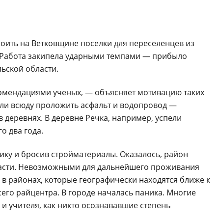
оить на Ветковщине поселки для переселенцев из
. Работа закипела ударными темпами — прибыло
ьской области.
комендациями ученых, — объясняет мотивацию таких
сли всюду проложить асфальт и водопровод —
в деревнях. В деревне Речка, например, успели
о два года.
нику и бросив стройматериалы. Оказалось, район
бласти. Невозможными для дальнейшего проживания
 в районах, которые географически находятся ближе к
сего райцентра. В городе началась паника. Многие
 и учителя, как никто осознававшие степень