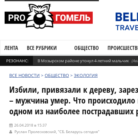
ЛЕНТА
ВСЕ РУБРИКИ
ОБЩЕСТВО
ПРОИСШЕСТВ
РЕЗОНАНС:
В Мозырском районе утонул 4-летний мальчик
(Ав
ВСЕ НОВОСТИ
>
ОБЩЕСТВО
>
ЭКОЛОГИЯ
Избили, привязали к дереву, зарез
– мужчина умер. Что происходило
одном из наиболее пострадавших
26.04.2018 в 15:37
Руслан Пролесковский,
"СБ. Беларусь сегодня"