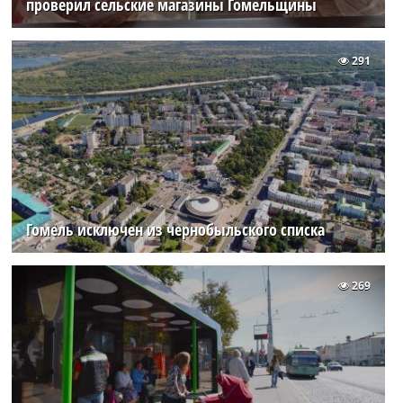
проверил сельские магазины Гомельщины
291
Гомель исключен из чернобыльского списка
269