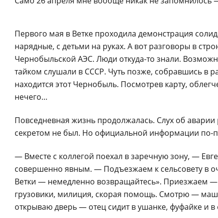
Само 26 апреля мне вообще никак не запомнилось 
Первого мая в Ветке проходила демонстрация соли
нарядные, с детьми на руках. А вот разговоры в ст
Чернобыльской АЭС. Люди откуда-то знали. Возмож
тайком слушали в СССР. Чуть позже, собравшись в 
находится этот Чернобыль. Посмотрев карту, облег
нечего…
Повседневная жизнь продолжалась. Слух об аварии р
секретом не был. Но официальной информации по-п
— Вместе с коллегой поехал в заречную зону, — Евг
совершенно явным. — Подъезжаем к сельсовету в оч
Ветки — немедленно возвращайтесь». Приезжаем — 
грузовики, милиция, скорая помощь. Смотрю — машин
открываю дверь — отец сидит в ушанке, фуфайке и в 