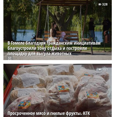
328
В Гомеле благодаря гражданским инициативам
благоустроили зону отдыха и построили
площадку для выгула животных
313
Просроченное мясо и гнилые фрукты. КГК