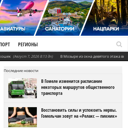
ПОРТ
РЕГИОНЫ
 кошек
(Август 7, 2026 8:13 дп)
В Мозыре из окна девятого этажа вы
Последние новости
В Гомеле изменится расписание
некоторых маршрутов общественного
транспорта
Восстановить силы и успокоить нервы.
Гомельчан зовут на «Релакс — пикник»