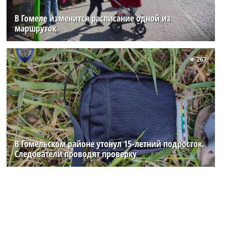
В Гомеле изменится расписание одной из
маршруток
267
В Гомельском районе утонул 15-летний подросток.
Следователи проводят проверку