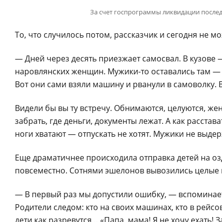
За счет госпрограммы ликвидации послед
То, что случилось потом, рассказчик и сегодня не мо
— Дней через десять приезжает самосвал. В кузове —
наровлянских женщин. Мужики-то оставались там — р
Вот они сами взяли машину и рванули в самоволку. В
Видели бы вы ту встречу. Обнимаются, целуются, жен
забрать, где деньги, документы лежат. А как расстава
ноги хватают — отпускать не хотят. Мужики не выде
Еще драматичнее происходила отправка детей на оз
повсеместно. Сотнями эшелонов вывозились целые ш
— В первый раз мы допустили ошибку, — вспоминает
Родители следом: кто на своих машинах, кто в рейсов
дети как разревутся… «Папа, мама! Я не хочу ехать! 