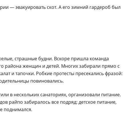
рии — эвакуировать скот. А его зимний гардероб был
желые, страшные будни. Вскоре пришла команда
го района женщин и детей. Многих забирали прямо с
халат и тапочки. Робкие протесты пресекались фразой:
родительницы повиновались.
или в нескольких санаториях, организовали питание.
ов райпо забиралось все подряд: детское питание,
не поднимался.