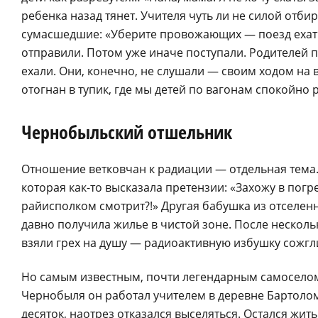
ребенка назад тянет. Учителя чуть ли не силой отби
сумасшедшие: «Уберите провожающих — поезд ехать 
отправили. Потом уже иначе поступали. Родителей 
ехали. Они, конечно, не слушали — своим ходом на в
отогнан в тупик, где мы детей по вагонам спокойно 
Чернобыльский отшельник
Отношение ветковчан к радиации — отдельная тема.
которая как-то высказала претензии: «Захожу в погре
райисполком смотрит?!» Другая бабушка из отселен
давно получила жилье в чистой зоне. После нескол
взяли грех на душу — радиоактивную избушку сожгл
Но самым известным, почти легендарным самоселом
Чернобыля он работал учителем в деревне Бартолом
десяток, наотрез отказался выселяться. Остался жит