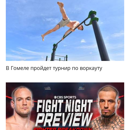
В Гомеле пройдет турнир по воркауту