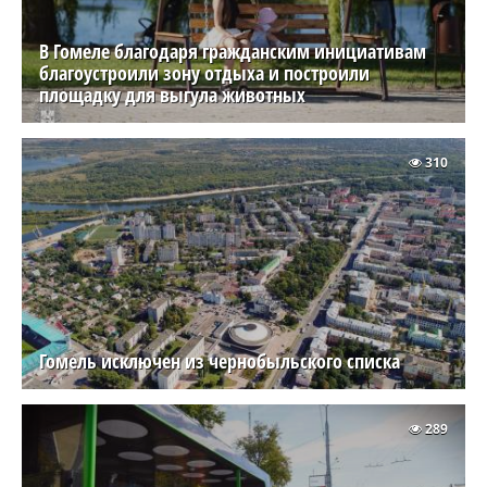
В Гомеле благодаря гражданским инициативам
благоустроили зону отдыха и построили
площадку для выгула животных
310
Гомель исключен из чернобыльского списка
289