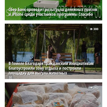
Сбер Банк проводит розыгрыш денежных призов
и iPhone среди участников программы Спасибо
300
В Гомеле благодаря гражданским инициативам
благоустроили зону отдыха и построили
площадку для выгула животных
282