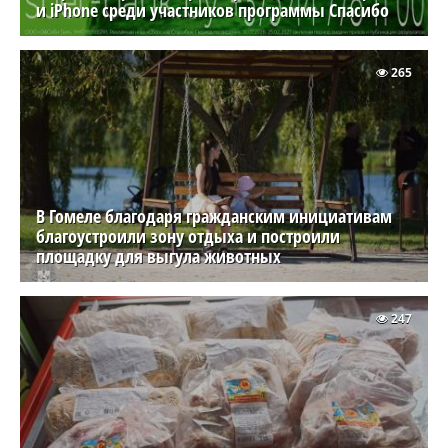
и iPhone среди участников программы Спасибо
265
В Гомеле благодаря гражданским инициативам
благоустроили зону отдыха и построили
площадку для выгула животных
247