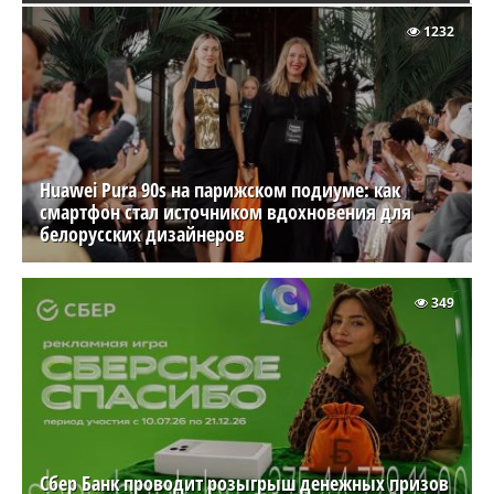
1232
Huawei Pura 90s на парижском подиуме: как
смартфон стал источником вдохновения для
белорусских дизайнеров
349
Сбер Банк проводит розыгрыш денежных призов