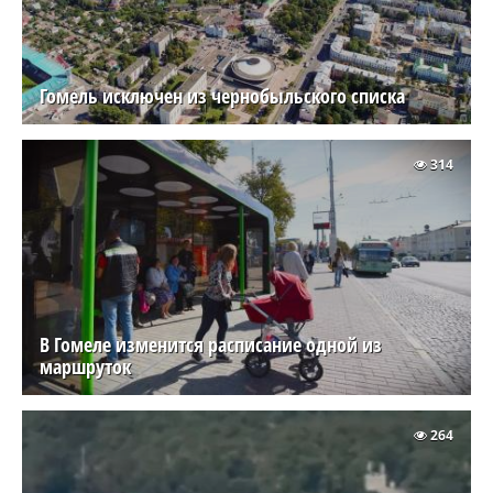
Гомель исключен из чернобыльского списка
314
В Гомеле изменится расписание одной из
маршруток
264