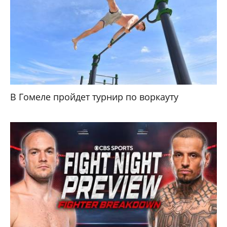
В Гомеле пройдет турнир по воркауту