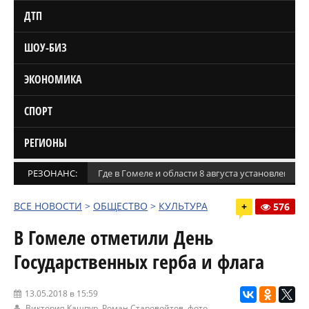
ДТП
ШОУ-БИЗ
ЭКОНОМИКА
СПОРТ
РЕГИОНЫ
РЕЗОНАНС:
Где в Гомеле и области 8 августа установлены
ВСЕ НОВОСТИ
>
ОБЩЕСТВО
>
КУЛЬТУРА
+
576
В Гомеле отметили День
Государственных герба и флага
13.05.2018 в 15:59
Виктория Кашпур, Роман Старовойтов, фото