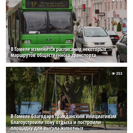
379
В Гомеле изменится расписание некоторых
маршрутов общественного транспорта
353
В Гомеле благодаря гражданским инициативам
благоустроили зону отдыха и построили
площадку для выгула животных