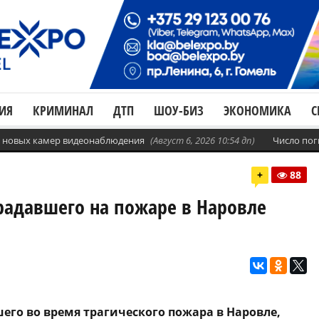
ИЯ
КРИМИНАЛ
ДТП
ШОУ-БИЗ
ЭКОНОМИКА
С
с. новых камер видеонаблюдения
(Август 6, 2026 10:54 дп)
Число пог
+
88
традавшего на пожаре в Наровле
шего во время трагического пожара в Наровле,