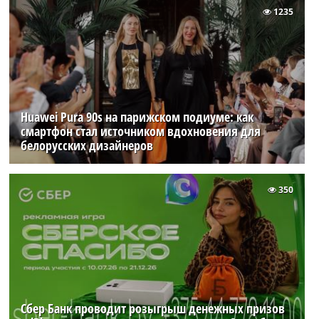
1235
Huawei Pura 90s на парижском подиуме: как
смартфон стал источником вдохновения для
белорусских дизайнеров
350
Сбер Банк проводит розыгрыш денежных призов