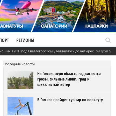
ПОРТ
РЕГИОНЫ
ибших в ДТП под Светлогорском увеличилось до четырех
(Август 6, 20
Последние новости
На Гомельскую область надвигаются
грозы, сильные ливни, град и
шквалистый ветер
В Гомеле пройдет турнир по воркауту