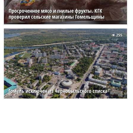
Просроченное мясо и гнилые фрукты. КГК
проверил сельские магазины Гомельщины
255
Гомель исключен из чернобыльского списка