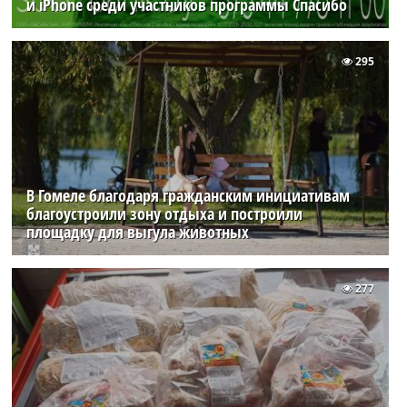
и iPhone среди участников программы Спасибо
295
В Гомеле благодаря гражданским инициативам
благоустроили зону отдыха и построили
площадку для выгула животных
277