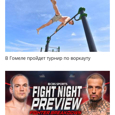
В Гомеле пройдет турнир по воркауту