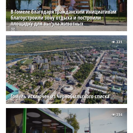
В Гомеле благодаря гражданским инициативам
благоустроили зону отдыха и построили
площадку для выгула животных
331
Гомель исключен из чернобыльского списка
314