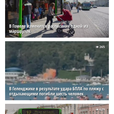
В Гомеле изменится расписание одной из
маршруток
265
В Геленджике в результате удара БПЛА по пляжу с
отдыхающими погибли шесть человек
629