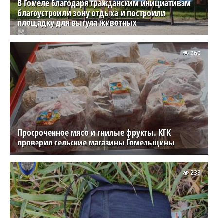
В Гомеле благодаря гражданским инициативам
благоустроили зону отдыха и построили
площадку для выгула животных
260
Просроченное мясо и гнилые фрукты. КГК
проверил сельские магазины Гомельщины
233