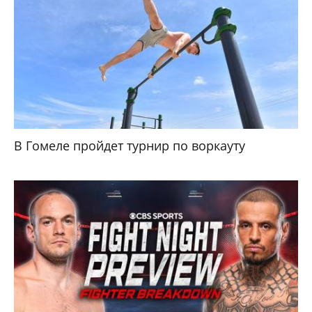
В Гомеле пройдет турнир по воркауту