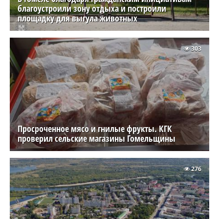
благоустроили зону отдыха и построили
площадку для выгула животных
303
Просроченное мясо и гнилые фрукты. КГК
проверил сельские магазины Гомельщины
276