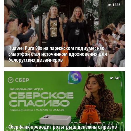
1235
Huawei Pura 90s на парижском подиуме: как
смартфон стал источником вдохновения для
белорусских дизайнеров
349
Сбер Банк проводит розыгрыш денежных призов