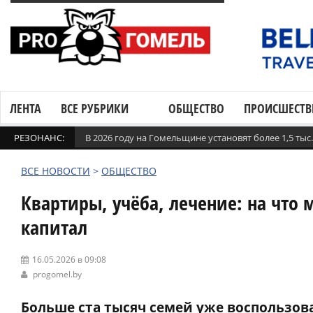
ЛЕНТА
ВСЕ РУБРИКИ
ОБЩЕСТВО
ПРОИСШЕСТВ
РЕЗОНАНС:
В 2026 году на Гомельщине установят более 1,5 ты
ВСЕ НОВОСТИ
>
ОБЩЕСТВО
Квартиры, учёба, лечение: на что
капитал
16.05.2026 в 09:08
progomel.by
Больше ста тысяч семей уже воспользов