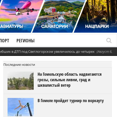
ПОРТ
РЕГИОНЫ
ибших в ДТП под Светлогорском увеличилось до четырех
(Август 6, 20
Последние новости
На Гомельскую область надвигаются
грозы, сильные ливни, град и
шквалистый ветер
В Гомеле пройдет турнир по воркауту