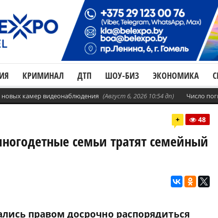
ИЯ
КРИМИНАЛ
ДТП
ШОУ-БИЗ
ЭКОНОМИКА
С
с. новых камер видеонаблюдения
(Август 6, 2026 10:54 дп)
Число пог
+
48
 многодетные семьи тратят семейный
ались правом досрочно распорядиться