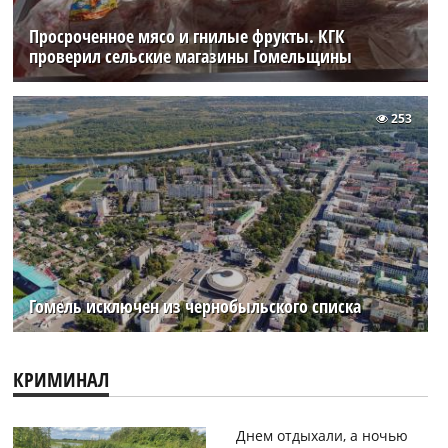
Просроченное мясо и гнилые фрукты. КГК
проверил сельские магазины Гомельщины
253
Гомель исключен из чернобыльского списка
КРИМИНАЛ
Днем отдыхали, а ночью