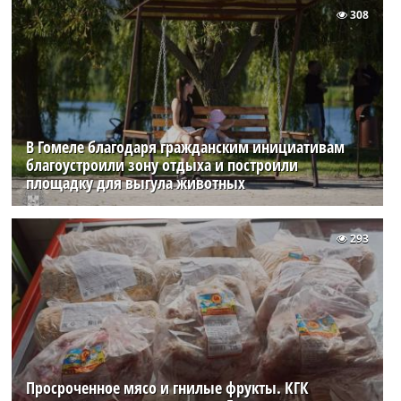
308
В Гомеле благодаря гражданским инициативам
благоустроили зону отдыха и построили
площадку для выгула животных
293
Просроченное мясо и гнилые фрукты. КГК