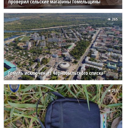
проверил сельские магазины Гомельщины
265
Гомель исключен из чернобыльского списка
251