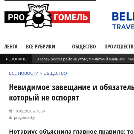
ЛЕНТА
ВСЕ РУБРИКИ
ОБЩЕСТВО
ПРОИСШЕСТВ
РЕЗОНАНС:
В Мозырском районе утонул 4-летний мальчик
(Ав
ВСЕ НОВОСТИ
>
ОБЩЕСТВО
Невидимое завещание и обязательн
который не оспорят
10.05.2026 в 10:24
progomel.by
Нотариус объяснила главное правило: т