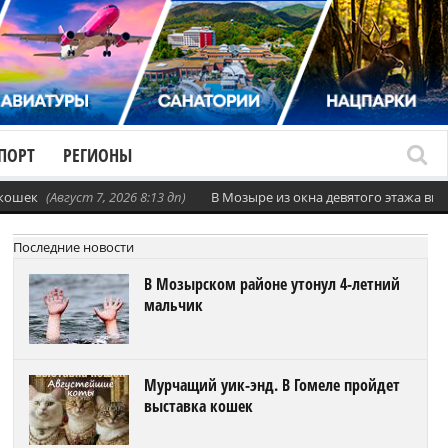
ПОРТ
РЕГИОНЫ
 кошек
(Август 7, 2026 8:13 дп)
В Мозыре из окна девятого этажа вы
Последние новости
В Мозырском районе утонул 4-летний
мальчик
Мурчащий уик-энд. В Гомеле пройдет
выставка кошек