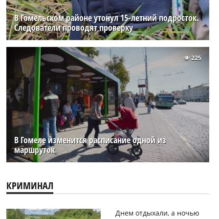
В Гомельском районе утонул 15-летний подросток.
Следователи проводят проверку
225
В Гомеле изменится расписание одной из
маршруток
КРИМИНАЛ
Днем отдыхали, а ночью