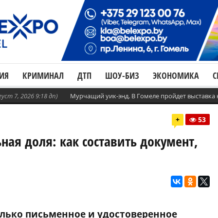
ИЯ
КРИМИНАЛ
ДТП
ШОУ-БИЗ
ЭКОНОМИКА
С
густ 7, 2026 9:18 дп)
Мурчащий уик-энд. В Гомеле пройдет выставка
+
53
ая доля: как составить документ,
олько письменное и удостоверенное