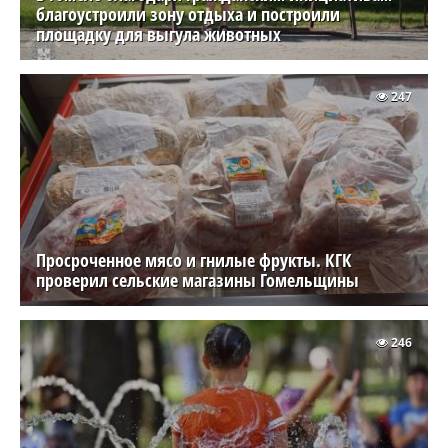
благоустроили зону отдыха и построили
площадку для выгула животных
247
Просроченное мясо и гнилые фрукты. КГК
проверил сельские магазины Гомельщины
246