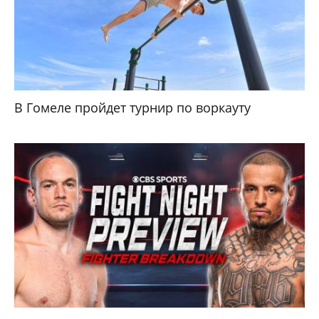
В Гомеле пройдет турнир по воркауту