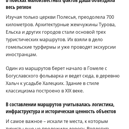
В поисках малоизвестных фактов Даша объездила
весь регион
Изучая только церкви Полесья, преодолела 700
километров. Архитектурные жемчужины Турова,
Ельска и других городов стали основой трех
туристических маршрутов. Их взяли в дело
гомельские турфирмы и уже проводят экскурсии
иностранцам.
Один из маршрутов берет начало в Гомеле с
Богуславского фольварка и ведет сюда, в деревню
Хальч к усадьбе Халецких. Здание в стиле
классицизма построено в XIX веке.
В составлении маршрутов учитывалась логистика,
инфраструктура и историческая ценность объектов
И самое важное – искали те места, к которым
туристы еще не проложили дорогу. Воплотить