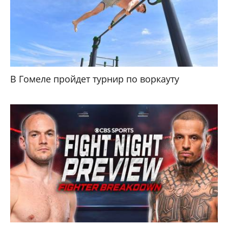
В Гомеле пройдет турнир по воркауту