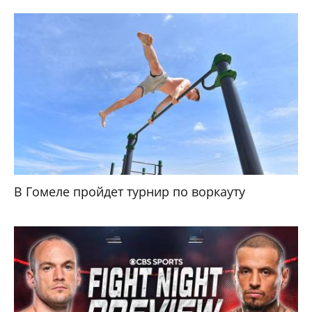
В Гомеле пройдет турнир по воркауту