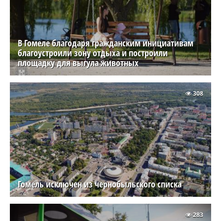
В Гомеле благодаря гражданским инициативам
благоустроили зону отдыха и построили
площадку для выгула животных
308
Гомель исключен из чернобыльского списка
283