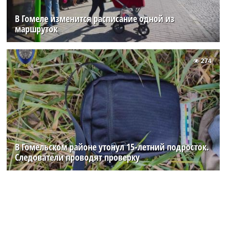
В Гомеле изменится расписание одной из
маршруток
274
В Гомельском районе утонул 15-летний подросток.
Следователи проводят проверку