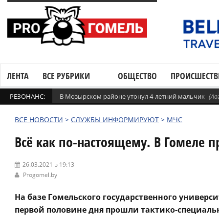
ЛЕНТА
ВСЕ РУБРИКИ
ОБЩЕСТВО
ПРОИСШЕСТВ
РЕЗОНАНС:
В Мозырском районе утонул 4-летний мальчик
(Ав
ВСЕ НОВОСТИ
>
СЛУЖБЫ ИНФОРМИРУЮТ
>
МЧС
Всё как по-настоящему. В Гомеле 
26.03.2021 в 19:13
Progomel.by
На базе Гомельского государственного универс
первой половине дня прошли тактико-специал