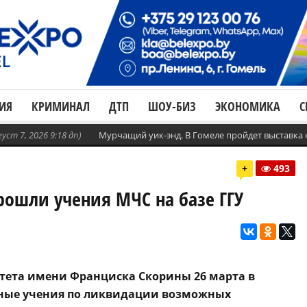
ИЯ
КРИМИНАЛ
ДТП
ШОУ-БИЗ
ЭКОНОМИКА
С
густ 7, 2026 9:18 дп)
Мурчащий уик-энд. В Гомеле пройдет выставка
+
493
прошли учения МЧС на базе ГГУ
итета имени Франциска Скорины 26 марта в
ьные учения по ликвидации возможных