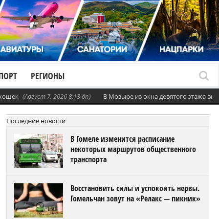
ПОРТ
РЕГИОНЫ
 кошек
(Август 7, 2026 8:13 дп)
В Мозыре из окна девятого этажа вы
Последние новости
В Гомеле изменится расписание
некоторых маршрутов общественного
транспорта
Восстановить силы и успокоить нервы.
Гомельчан зовут на «Релакс — пикник»