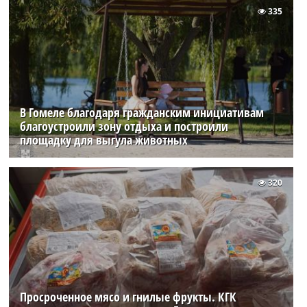
335
В Гомеле благодаря гражданским инициативам
благоустроили зону отдыха и построили
площадку для выгула животных
320
Просроченное мясо и гнилые фрукты. КГК