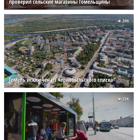
проверил сельские магазины Гомельщины
299
Гомель исключен из чернобыльского списка
278