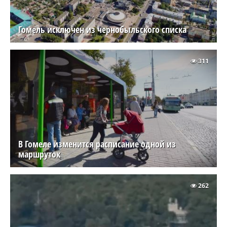
Гомель исключен из чернобыльского списка
311
В Гомеле изменится расписание одной из
маршруток
262