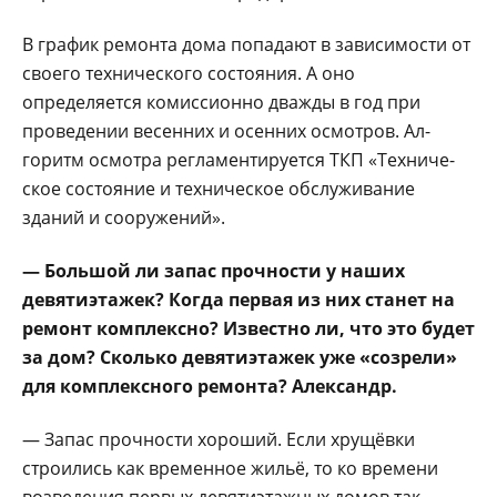
В график ремонта дома попадают в зависимости от
своего технического состо­яния. А оно
определяется комиссионно дважды в год при
проведении весенних и осенних осмотров. Ал­
горитм осмотра регламен­тируется ТКП «Техниче­
ское состояние и техниче­ское обслуживание
зданий и сооружений».
— Большой ли за­пас прочности у наших
девятиэтажек? Когда первая из них станет на
ремонт ком­плексно? Известно ли, что это будет
за дом? Сколько девятиэтажек уже «созрели»
для ком­плексного ремонта? Александр.
— Запас прочности хо­роший. Если хрущёвки
строились как временное жильё, то ко времени
воз­ведения первых девятиэ­тажных домов так