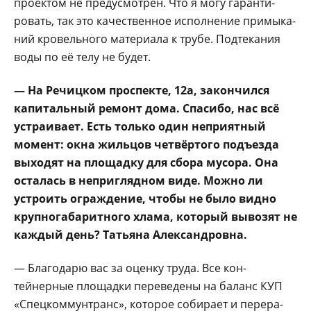
проектом не предусмо­трен. Что я могу гаранти­
ровать, так это качествен­ное исполнение примыка­
ний кровельного материа­ла к трубе. Подтекания
во­ды по её телу не будет.
— На Речицком про­спекте, 12а, закон­чился
капитальный ре­монт дома. Спасибо, нас всё
устраивает. Есть только один не­приятный
момент: окна жильцов четвёртого подъезда
выходят на площадку для сбо­ра мусора. Она
оста­лась в неприглядном виде. Можно ли
устро­ить ограждение, чтобы не было видно
крупно­габаритного хлама, ко­торый вывозят не
каж­дый день? Татьяна Александровна.
— Благодарю вас за оценку труда. Все кон­
тейнерные площадки пе­реведены на баланс КУП
«Спецкоммунтранс», ко­торое собирает и перера­