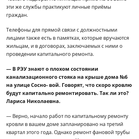
эти же службы практикуют личные приёмы
граждан.
Телефоны для прямой связи с должностными
лицами также есть в па­мятках, которые вручают­ся
жильцам, и в догово­рах, заключаемых с ними о
проведении капитально­го ремонта.
— В РЭУ знают о плохом состоя­нии
канализационного стояка на крыше дома №6
на улице Сосно- вой. Говорят, что скоро кровлю
будут капи­тально ремонтировать. Так ли это?
Лариса Ни­колаевна.
— Верно, начало работ по капитальному ремон­ту
кровли в вашем доме запланировано на третий
квартал этого года. Одна­ко ремонт фановой тру­бы