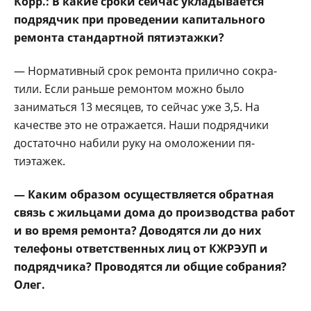
Корр.: В какие сро­ки сейчас укладывает­ся
подрядчик при про­ведении капитального
ремонта стандартной пятиэтажки?
— Нормативный срок ремонта прилично сокра­
тили. Если раньше ремон­том можно было
занимать­ся 13 месяцев, то сейчас уже 3,5. На
качестве это не отражается. Наши под­рядчики
достаточно наби­ли руку на омоложении пя­
тиэтажек.
— Каким образом осуществляется обратная
связь с жиль­цами дома до произ­водства работ
и во вре­мя ремонта? Доводят­ся ли до них
телефоны ответственных лиц от КЖРЭУП и
подрядчи­ка? Проводятся ли об­щие собрания?
Олег.