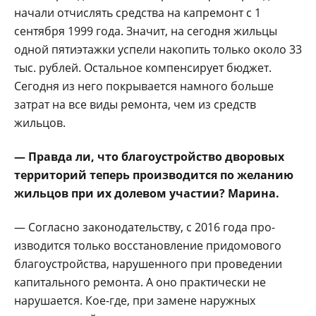
начали отчислять сред­ства на капремонт с 1
сентября 1999 года. Значит, на сегодня жильцы
одной пя­тиэтажки успели накопить только около 33
тыс. ру­блей. Остальное компен­сирует бюджет.
Сегодня из него покрывается намного больше
затрат на все виды ремонта, чем из средств
жильцов.
— Правда ли, что благоустройство дворовых
территорий теперь производится по желанию
жильцов при их долевом уча­стии? Марина.
— Согласно законода­тельству, с 2016 года про­
изводится только восста­новление придомового
бла­гоустройства, нарушенно­го при проведении
капи­тального ремонта. А оно практически не
нарушает­ся. Кое-где, при замене на­ружных