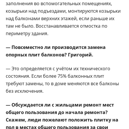
заполнения во вспо­могательных помещени­ях,
козырьки над подъезда­ми, монтируются козырь­ки
над балконами верхних этажей, если раньше их
там не было. Восстанавлива­ется отмостка по
периме­тру здания.
— Повсеместно ли производится за­мена
опорных плит балконов? Григорий.
— Это определяется с учётом их технического
состояния. Если более 75% балконных плит
требуют замены, то в доме меня­ются все балконы
без ис­ключения.
— Обсуждается ли с жильцами ремонт мест
общего пользова­ния до начала ремон­та?
Скажем, люди поже­лают положить плитку на
пол в местах общего пользования за свои