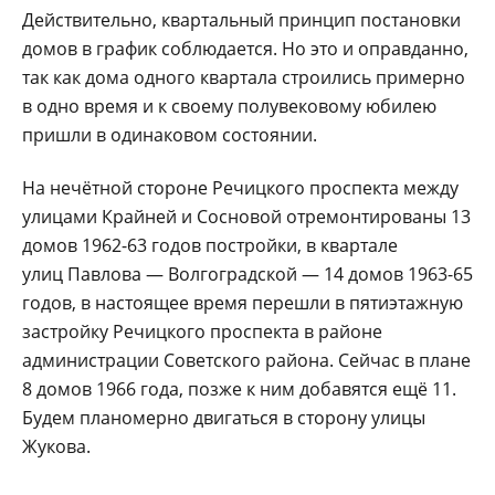
Действительно, квар­тальный принцип поста­новки
домов в график со­блюдается. Но это и оправ­данно,
так как дома одного квартала строились при­мерно
в одно время и к сво­ему полувековому юбилею
пришли в одинаковом со­стоянии.
На нечётной стороне Речицкого проспекта меж­ду
улицами Крайней и Со­сновой отремонтированы 13
домов 1962-63 годов по­стройки, в квартале
улиц Павлова — Волгоградской — 14 домов 1963-65
годов, в настоящее время переш­ли в пятиэтажную
застрой­ку Речицкого проспекта в районе
администрации Советского района. Сей­час в плане
8 домов 1966 года, позже к ним добавят­ся ещё 11.
Будем планомер­но двигаться в сторону ули­цы
Жукова.