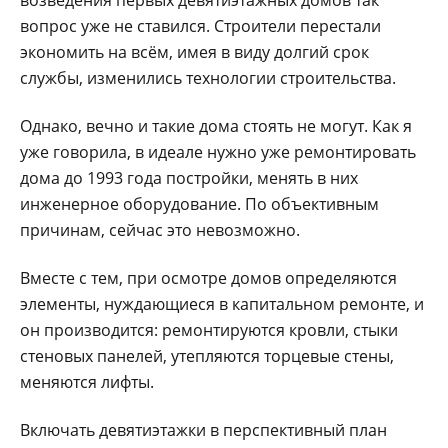
вопрос уже не ставился. Строите­ли перестали
экономить на всём, имея в виду долгий срок
службы, изменились технологии строительства.
Однако, вечно и такие дома стоять не могут. Как я
уже говорила, в идеале нужно уже ремонтировать
дома до 1993 года построй­ки, менять в них
инженер­ное оборудование. По объ­ективным
причинам, сей­час это невозможно.
Вместе с тем, при осмо­тре домов определяют­ся
элементы, нуждающи­еся в капитальном ремон­те, и
он производится: ре­монтируются кровли, сты­ки
стеновых панелей, уте­пляются торцевые стены,
меняются лифты.
Включать девятиэтаж­ки в перспективный план