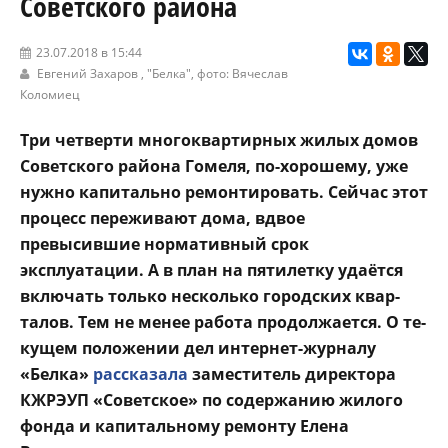
Советского района
23.07.2018 в 15:44
Евгений Захаров ,
"Белка"
, фото: Вячеслав
Коломиец
Три четверти много­квартирных жилых до­мов
Советского района Гомеля, по-хорошему, уже
нужно капитально ремонтиро­вать. Сейчас этот
процесс переживают дома, вдвое
превысившие норматив­ный срок
эксплуатации. А в план на пятилетку уда­ётся
включать только не­сколько городских квар­
талов. Тем не менее ра­бота продолжается. О те­
кущем положении дел интернет-журналу
«Белка»
рассказа­ла
заместитель директора
КЖРЭУП «Советское» по содержанию жилого
фон­да и капитальному ремон­ту Елена