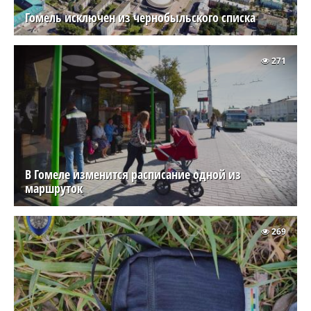
Гомель исключен из чернобыльского списка
271
В Гомеле изменится расписание одной из
маршруток
269