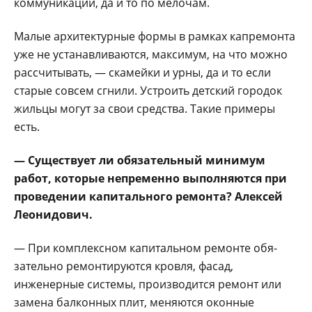
коммуникаций, да и то по мелочам.
Малые архитектур­ные формы в рамках капремонта
уже не уста­навливаются, максимум, на что можно
рассчиты­вать, — скамейки и урны, да и то если
старые совсем сгнили. Устроить детский горо­док
жильцы могут за свои средства. Такие приме­ры
есть.
— Существует ли обязательный ми­нимум
работ, которые непременно выполня­ются при
проведении капитального ремонта? Алексей
Леонидович.
— При комплексном ка­питальном ремонте обя­
зательно ремонтируются кровля, фасад,
инженерные системы, производится ре­монт или
замена балкон­ных плит, меняются окон­ные