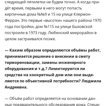
следующей пятилетки не будем точно. А когда при­
дёт время, первыми в него могут попасть
кирпичные дома №№9 и 15 на улице Клермон-
Ферран. Это пер­вые «высотки» нашего рай­она 1970
года постройки, дом №115 на улице Быхов­ской
построили в 1973 году. Любенский микрорайон в
целом застраивался позже.
— Каким образом определяются объёмы работ,
прини­мается решение о вне­сении в смету
терморе­новации, замены инже­нерного
оборудования и т.д.? Лимитируются ли
средства на конкрет­ный дом или они выде­
ляются по объективной потребности? Людмила
Андреевна.
— Объём работ опреде­ляется на основании дан­
ных предварительного об­следования дома. Специ­