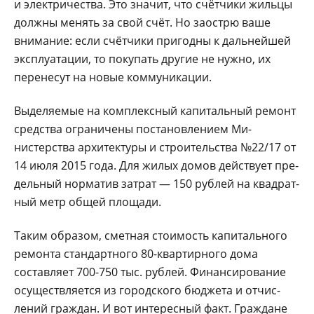
и электричества. Это значит, что счётчики жильцы
должны менять за свой счёт. Но заострю ва­ше
внимание: если счёт­чики пригодны к дальней­шей
эксплуатации, то по­купать другие не нужно, их
перенесут на новые комму­никации.
Выделяемые на ком­плексный капитальный ре­монт
средства ограниче­ны постановлением Ми­
нистерства архитектуры и строительства №22/17 от
14 июля 2015 года. Для жи­лых домов действует пре­
дельный норматив затрат — 150 рублей на квадрат­
ный метр общей площади.
Таким образом, смет­ная стоимость капиталь­ного
ремонта стандартно­го 80-квартирного дома
составляет 700-750 тыс. рублей. Финансирование
осуществляется из город­ского бюджета и отчис­
лений граждан. И вот ин­тересный факт. Гражда­не