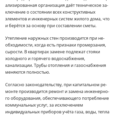
ализированная организа­ция даёт техническое за­
ключение о состоянии всех конструктивных
элемен­тов и инженерных систем жилого дома, что
и берёт­ся за основу при составле­нии сметы.
Утепление наружных стен производится при не­
обходимости, когда есть признаки промерзания,
сы­рости. В квартирах замене подлежат стояки
холодно­го и горячего водоснабже­ния,
канализации. Трубы отопления и газоснабже­ния
меняются полностью.
Согласно законодатель­ству, при капитальном ре­
монте производится ре­монт и замена инженерно­
го оборудования, обеспечи­вающего потребление
ком­мунальных услуг, за исклю­чением
индивидуальных приборов учёта газа, во­ды, тепла