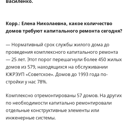
Василенко.
Корр.: Елена Никола­евна, какое количество
домов требуют капи­тального ремонта се­годня?
— Нормативный срок службы жилого дома до
проведения комплексно­го капитального ремон­та
— 25 лет. Этот порог пе­решагнули более 450 жи­лых
домов из 579, находя­щихся на обслуживании
КЖРЭУП «Советское». Домов до 1993 года по­
стройки у нас 78%.
Комплексно отремонти­рованы 57 домов. На дру­гих
по необходимости ка­питально ремонтировали
отдельные конструктивные элементы или
инженерные системы.