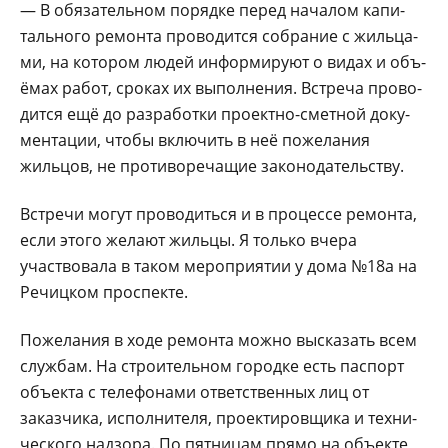
— В обязательном по­рядке перед началом капи­
тального ремонта прово­дится собрание с жильца­
ми, на котором людей ин­формируют о видах и объ­
ёмах работ, сроках их вы­полнения. Встреча прово­
дится ещё до разработки проектно-сметной доку­
ментации, чтобы включить в неё пожелания
жильцов, не противоречащие зако­нодательству.
Встречи могут прово­диться и в процессе ре­монта,
если этого жела­ют жильцы. Я только вче­ра
участвовала в таком ме­роприятии у дома №18а на
Речицком проспекте.
Пожелания в ходе ре­монта можно высказать всем
службам. На строи­тельном городке есть па­спорт
объекта с телефона­ми ответственных лиц от
заказчика, исполнителя, проектировщика и техни­
ческого надзора. По пят­ницам прямо на объекте