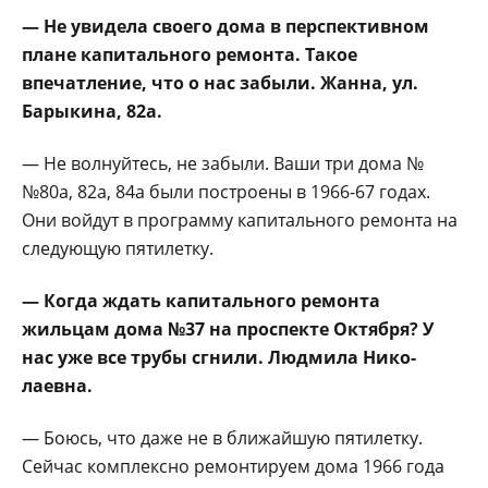
— Не увидела свое­го дома в перспек­тивном
плане капи­тального ремонта. Та­кое
впечатление, что о нас забыли. Жанна, ул.
Барыкина, 82а.
— Не волнуйтесь, не забыли. Ваши три дома №
№80а, 82а, 84а были по­строены в 1966-67 годах.
Они войдут в программу капитального ремонта на
следующую пятилетку.
— Когда ждать капи­тального ремонта
жильцам дома №37 на проспекте Октября? У
нас уже все трубы сгнили. Людмила Нико­
лаевна.
— Боюсь, что даже не в ближайшую пятилетку.
Сейчас комплексно ремон­тируем дома 1966 года