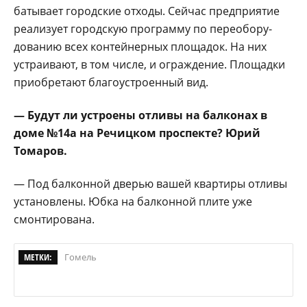
батывает городские от­ходы. Сейчас предприя­тие
реализует городскую программу по переобору­
дованию всех контейнер­ных площадок. На них
устраивают, в том числе, и ограждение. Площадки
приобретают благоустро­енный вид.
— Будут ли устрое­ны отливы на балконах в
доме №14а на Речицком проспек­те? Юрий
Томаров.
— Под балконной две­рью вашей квартиры от­ливы
установлены. Юбка на балконной плите уже
смонтирована.
МЕТКИ:
Гомель