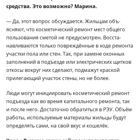
средства. Это возмож­но? Марина.
— Да, этот вопрос об­суждается. Жильцам объ­
ясняют, что косметиче­ский ремонт мест обще­го
пользования сметой не предусмотрен. Восста­
навливаются только по­вреждённые в ходе ремон­та
участки пола или стен. Так, при замене оконных
заполнений в подъезде или электрических щитков
от­косы вокруг них сделают, подмажут краской
приле­гающий участок стены, но не более.
Люди могут иниции­ровать косметический ре­монт
подъезда как во вре­мя капитального ремонта, так
и после него. Доста­точно обратиться в РЭУ. Объём
работы, использу­емые материалы жильцы будут
определять сами, на свой вкус и кошелёк.