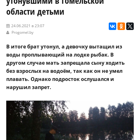
утонувшими в Гомельской
области детьми
24.06.2021 в 23:07
Progomel.by
В итоге брат утонул, а девочку вытащил из
воды проплывающий на лодке рыбак. В
другом случае мать запрещала сыну ходить
без взрослых на водоём, так как он не умел
плавать. Однако подросток ослушался и
нарушил запрет.