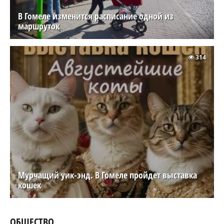
В Гомеле изменится расписание одной из
маршруток
314
Мурчащий уик-энд. В Гомеле пройдет выставка
кошек
ОБЩЕСТВО