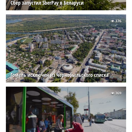
Сбер запустил SberPay в Беларуси
376
Гомель исключен из чернобыльского списка
369