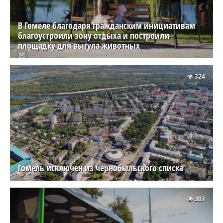
В Гомеле благодаря гражданским инициативам
благоустроили зону отдыха и построили
площадку для выгула животных
324
Гомель исключен из чернобыльского списка
307