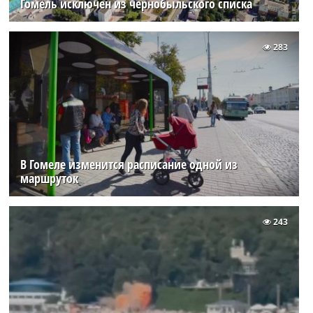
Гомель исключен из чернобыльского списка
283
В Гомеле изменится расписание одной из
маршруток
243