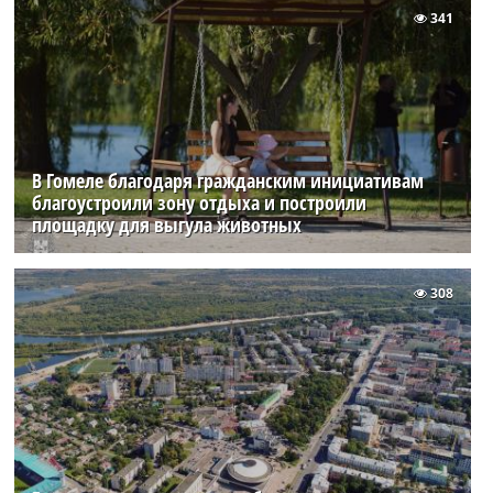
341
В Гомеле благодаря гражданским инициативам
благоустроили зону отдыха и построили
площадку для выгула животных
308