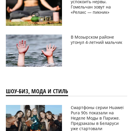
успокоить нервы.
Гомельчан зовут на
«Релакс — пикник»
В Мозырском районе
утонул 4-летний мальчик
ШОУ-БИЗ, МОДА И СТИЛЬ
Смартфоны серии Huawei
Pura 90s показали на
Неделе Моды в Париже.
Предзаказы в Беларуси
уже стартовали