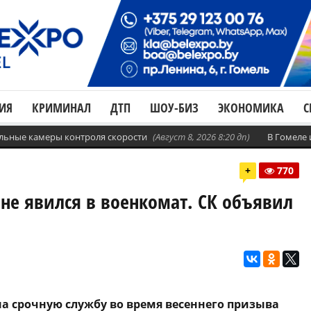
ИЯ
КРИМИНАЛ
ДТП
ШОУ-БИЗ
ЭКОНОМИКА
С
бильные камеры контроля скорости
(Август 8, 2026 8:20 дп)
В Гомеле
+
770
 не явился в военкомат. СК объявил
а срочную службу во время весеннего призыва