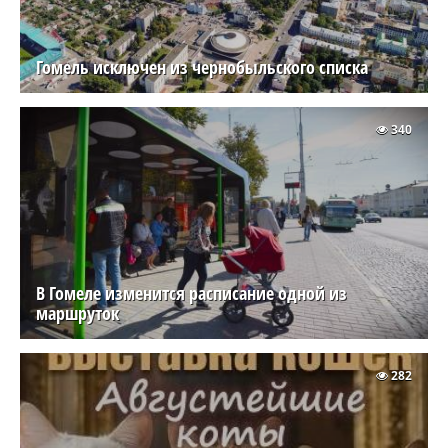
Гомель исключен из чернобыльского списка
340
В Гомеле изменится расписание одной из
маршруток
282