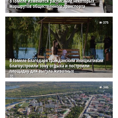
В Гомеле изменится расписание некоторых
маршрутов общественного транспорта
375
В Гомеле благодаря гражданским инициативам
благоустроили зону отдыха и построили
площадку для выгула животных
346