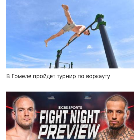
В Гомеле пройдет турнир по воркауту