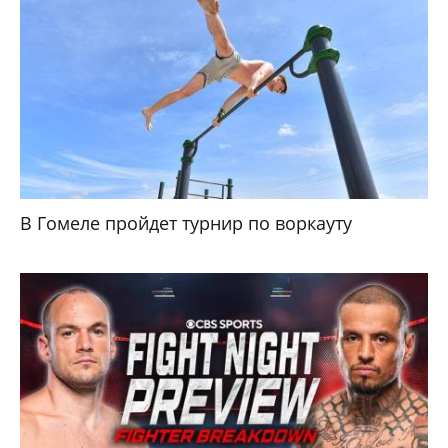
В Гомеле пройдет турнир по воркауту