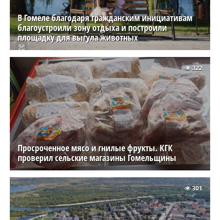
В Гомеле благодаря гражданским инициативам
благоустроили зону отдыха и построили
площадку для выгула животных
322
Просроченное мясо и гнилые фрукты. КГК
проверил сельские магазины Гомельщины
301