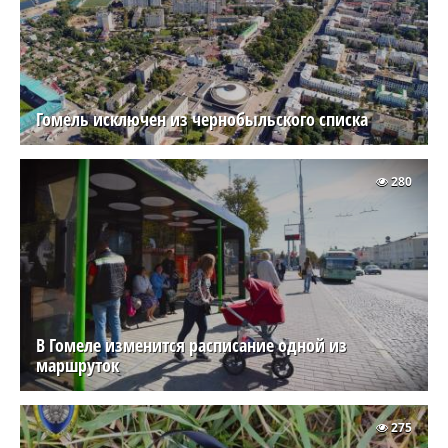
Гомель исключен из чернобыльского списка
280
В Гомеле изменится расписание одной из
маршруток
275