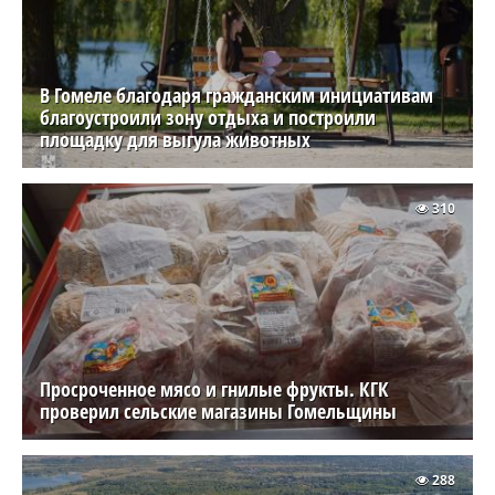
В Гомеле благодаря гражданским инициативам
благоустроили зону отдыха и построили
площадку для выгула животных
310
Просроченное мясо и гнилые фрукты. КГК
проверил сельские магазины Гомельщины
288