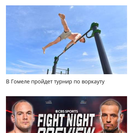
В Гомеле пройдет турнир по воркауту