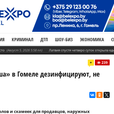
ИЯ
КРИМИНАЛ
ДТП
ШОУ-БИЗ
ЭКОНОМИКА
С
сто
(Август 5, 2026 5:58 пп)
Латвия спустя четверо суток открыла е
+
239
ша» в Гомеле дезинфицируют, не
олов и скамеек для продавцов, наружных