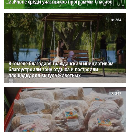
и iPhone среди участников программы Спасибо
264
В Гомеле благодаря гражданским инициативам
благоустроили зону отдыха и построили
площадку для выгула животных
247