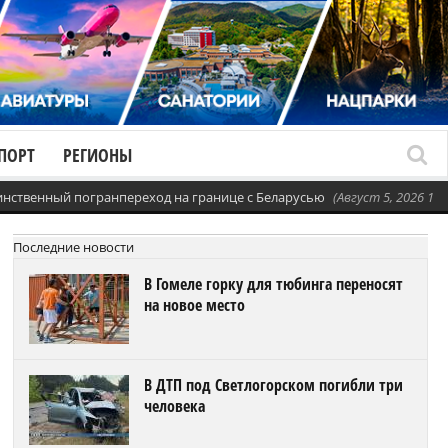
ПОРТ
РЕГИОНЫ
динственный погранпереход на границе с Беларусью
(Август 5, 2026 11:
Последние новости
В Гомеле горку для тюбинга переносят
на новое место
В ДТП под Светлогорском погибли три
человека