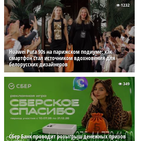
1232
Huawei Pura 90s на парижском подиуме: как
смартфон стал источником вдохновения для
белорусских дизайнеров
349
Сбер Банк проводит розыгрыш денежных призов