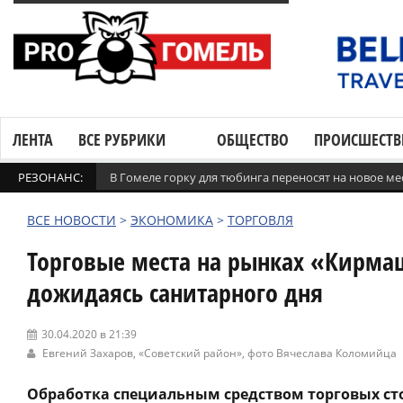
ЛЕНТА
ВСЕ РУБРИКИ
ОБЩЕСТВО
ПРОИСШЕСТВ
РЕЗОНАНС:
В Гомеле горку для тюбинга переносят на новое ме
ВСЕ НОВОСТИ
>
ЭКОНОМИКА
>
ТОРГОВЛЯ
Торговые места на рынках «Кирма
дожидаясь санитарного дня
30.04.2020 в 21:39
Евгений Захаров,
«Советский район»
, фото Вячеслава Коломийца
Обработка специальным средством торговых ст