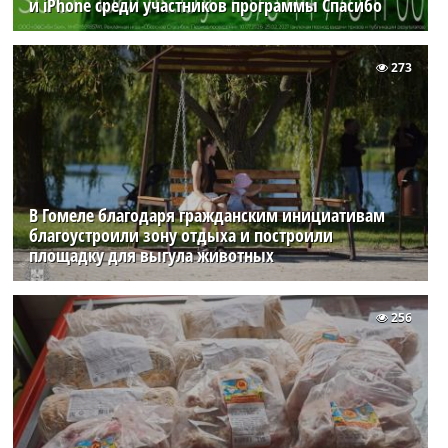
и iPhone среди участников программы Спасибо
273
В Гомеле благодаря гражданским инициативам
благоустроили зону отдыха и построили
площадку для выгула животных
256