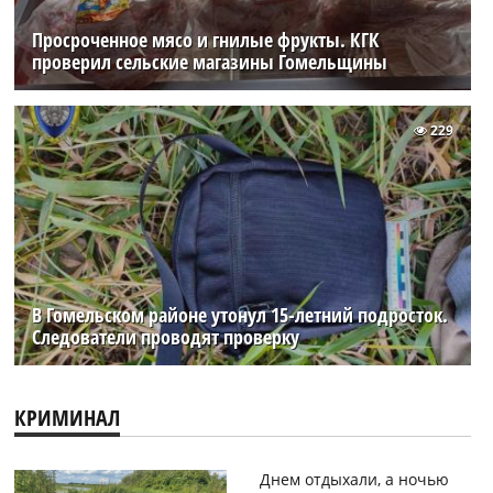
Просроченное мясо и гнилые фрукты. КГК
проверил сельские магазины Гомельщины
229
В Гомельском районе утонул 15-летний подросток.
Следователи проводят проверку
КРИМИНАЛ
Днем отдыхали, а ночью