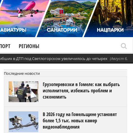
ПОРТ
РЕГИОНЫ
ибших в ДТП под Светлогорском увеличилось до четырех
(Август 6, 20
Последние новости
Грузоперевозки в Гомеле: как выбрать
исполнителя, избежать проблем и
сэкономить
В 2026 году на Гомельщине установят
более 1,5 тыс. новых камер
видеонаблюдения