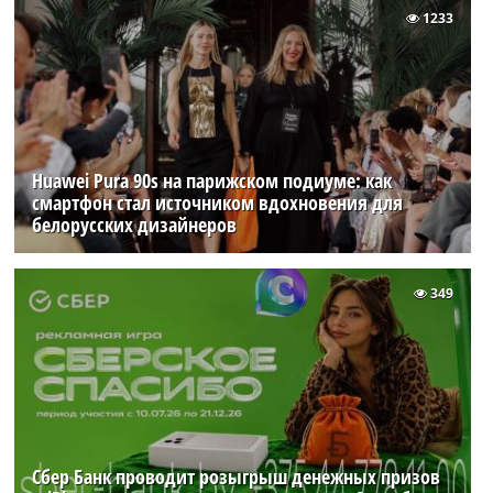
1233
Huawei Pura 90s на парижском подиуме: как
смартфон стал источником вдохновения для
белорусских дизайнеров
349
Сбер Банк проводит розыгрыш денежных призов