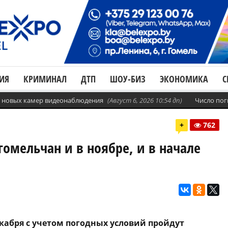
ИЯ
КРИМИНАЛ
ДТП
ШОУ-БИЗ
ЭКОНОМИКА
С
с. новых камер видеонаблюдения
(Август 6, 2026 10:54 дп)
Число пог
+
762
омельчан и в ноябре, и в начале
 декабря с учетом погодных условий пройдут