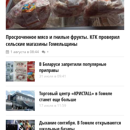
Просроченное мясо и гнилые фрукты. КГК проверил
сельские магазины Гомельщины
1 августа в 08:44
+
В Беларуси запретили популярные
приправы
31 июля в 09:41
Торговый центр «КРИСТАLL» в Гомеле
станет еще больше
17 июля в 11:59
Дыхание сентября. В Гомеле открываются
школьные базары