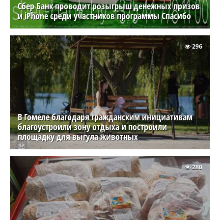
Сбер Банк проводит розыгрыш денежных призов
и iPhone среди участников программы Спасибо
296
В Гомеле благодаря гражданским инициативам
благоустроили зону отдыха и построили
площадку для выгула животных
280