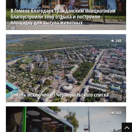
В Гомеле благодаря гражданским инициативам
благоустроили зону отдыха и построили
площадку для выгула животных
348
Гомель исключен из чернобыльского списка
342