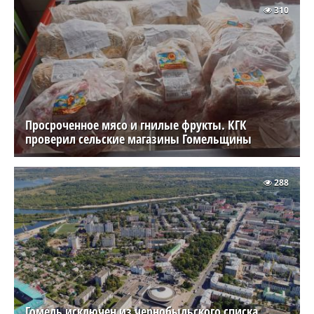
310
Просроченное мясо и гнилые фрукты. КГК
проверил сельские магазины Гомельщины
288
Гомель исключен из чернобыльского списка