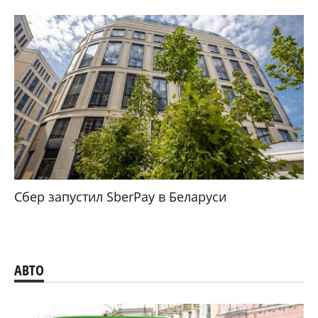
Сбер запустил SberPay в Беларуси
АВТО