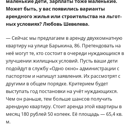
маленькие дети, зарплаты тоже малень­кие.
Может быть, у вас появились варианты
арендного жилья или строительства на льгот­
ных условиях? Любовь Шевелева.
— Сейчас мы предла­гаем в аренду двухком­натную
квартиру на ули­це Барыкина, 86. Пре­тендовать на
неё могут те, кто состоит в очере­ди нуждающихся в
улуч­шении жилищных усло­вий. Пусть ваши дети
по­дойдут в службу «Одно окно» администрации с
паспортом и напишут за­явления. Их рассмотрят с
другими в общем по­рядке. Критерием будет
выступать год постанов­ки на учёт нуждающих­ся.
Чем он раньше, тем больше шансов получить
арендную квартиру. Сто­ит аренда этой квартиры в
месяц 180 рублей 50 ко­пеек. Её площадь — 65,4 кв.
м.