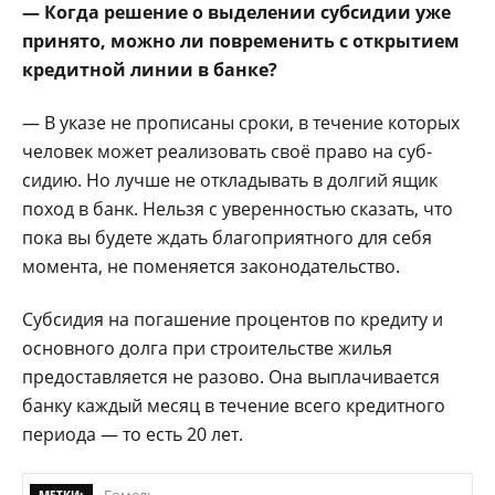
— Когда решение о выделении субсидии уже
принято, можно ли повременить с откры­тием
кредитной линии в банке?
— В указе не прописа­ны сроки, в течение кото­рых
человек может реали­зовать своё право на суб­
сидию. Но лучше не от­кладывать в долгий ящик
поход в банк. Нельзя с уверенностью сказать, что
пока вы будете ждать благоприятного для себя
момента, не поменяется законодательство.
Субсидия на погаше­ние процентов по кре­диту и
основного долга при строительстве жи­лья
предоставляется не разово. Она выпла­чивается
банку каждый месяц в течение всего кредитного
периода — то есть 20 лет.