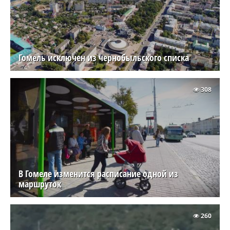
Гомель исключен из чернобыльского списка
308
В Гомеле изменится расписание одной из
маршруток
260