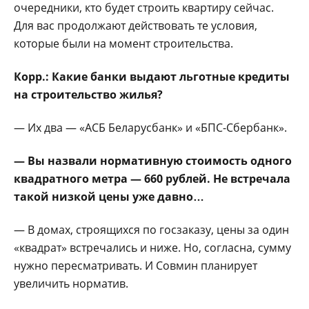
очередники, кто будет строить квартиру сей­час.
Для вас продолжают действовать те условия,
которые были на момент строительства.
Корр.: Какие банки выдают льготные кре­диты
на строительство жилья?
— Их два — «АСБ Беларусбанк» и «БПС-Сбербанк».
— Вы назвали норма­тивную стоимость одно­го
квадратного метра — 660 рублей. Не встре­чала
такой низкой цены уже давно…
— В домах, строящих­ся по госзаказу, цены за один
«квадрат» встреча­лись и ниже. Но, соглас­на, сумму
нужно пере­сматривать. И Совмин планирует
увеличить норматив.