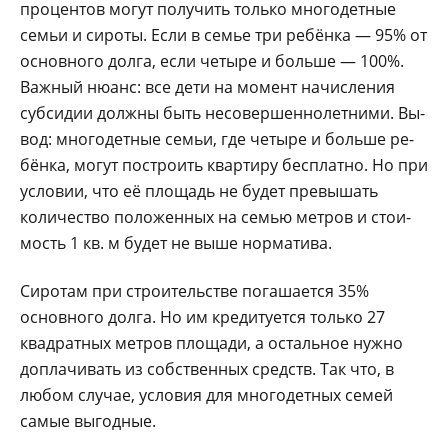
процентов могут по­лучить только многодет­ные
семьи и сироты. Ес­ли в семье три ребён­ка — 95% от
основно­го долга, если четыре и больше — 100%.
Важ­ный нюанс: все дети на момент начисления
суб­сидии должны быть не­совершеннолетними. Вы­
вод: многодетные семьи, где четыре и больше ре­
бёнка, могут построить квартиру бесплатно. Но при
условии, что её пло­щадь не будет превышать
количество положенных на семью метров и стои­
мость 1 кв. м будет не вы­ше норматива.
Сиротам при строи­тельстве погашается 35%
основного долга. Но им кредитуется только 27
квадратных метров пло­щади, а остальное нужно
доплачивать из собствен­ных средств. Так что, в
любом случае, условия для многодетных семей
самые выгодные.