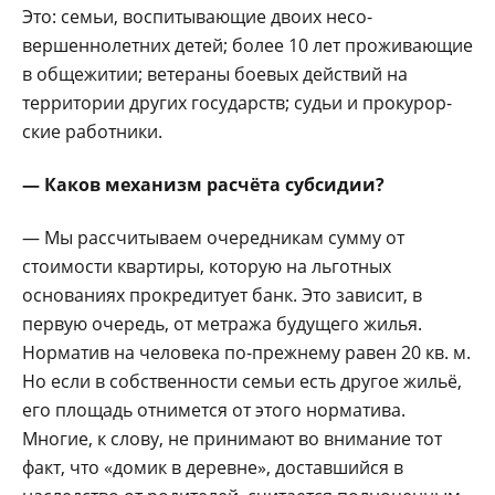
Это: семьи, вос­питывающие двоих несо­
вершеннолетних детей; более 10 лет проживаю­щие
в общежитии; вете­раны боевых действий на
территории других госу­дарств; судьи и прокурор­
ские работники.
— Каков механизм расчёта субсидии?
— Мы рассчитыва­ем очередникам сум­му от
стоимости квар­тиры, которую на льгот­ных
основаниях прокре­дитует банк. Это зави­сит, в
первую очередь, от метража будущего жи­лья.
Норматив на челове­ка по-прежнему равен 20 кв. м.
Но если в собствен­ности семьи есть другое жильё,
его площадь от­нимется от этого норма­тива.
Многие, к слову, не принимают во внимание тот
факт, что «домик в деревне», доставшийся в