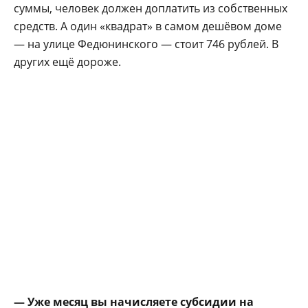
суммы, чело­век должен доплатить из собственных
средств. А один «квадрат» в самом дешёвом доме
— на ули­це Федюнинского — сто­ит 746 рублей. В
других ещё дороже.
— Уже месяц вы на­числяете субсидии на