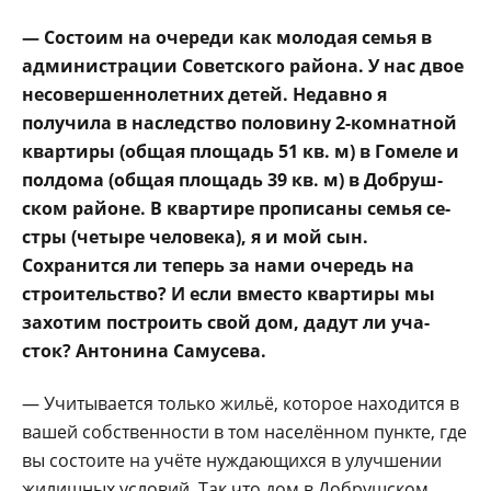
— Состоим на очере­ди как молодая се­мья в
администрации Советского района. У нас двое
несовершенно­летних детей. Недавно я
получила в наследство половину 2-комнатной
квартиры (общая пло­щадь 51 кв. м) в Гомеле и
полдома (общая пло­щадь 39 кв. м) в Добруш­
ском районе. В квартире прописаны семья се­
стры (четыре человека), я и мой сын.
Сохранится ли теперь за нами оче­редь на
строительство? И если вместо квартиры мы
захотим построить свой дом, дадут ли уча­
сток? Антонина Самусе­ва.
— Учитывается только жильё, которое находится в
вашей собственности в том населённом пункте, где
вы состоите на учёте нуждающихся в улучше­нии
жилищных условий. Так что дом в Добрушском