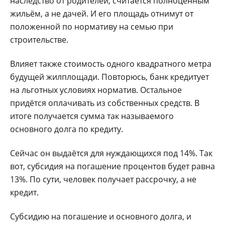
наследство от родителей, считается полноценным
жильём, а не дачей. И его площадь отнимут от
поло­женной по нормативу на семью при
строительстве.
Влияет также стои­мость одного квадратно­го метра
будущей жил­площади. Повторюсь, банк кредитует
на льгот­ных условиях норматив. Остальное
придётся опла­чивать из собственных средств. В
итоге получа­ется сумма так называе­мого
основного долга по кредиту.
Сейчас он выдаётся для нуждающихся под 14%. Так
вот, субсидия на погашение процентов будет равна
13%. По су­ти, человек получает рас­срочку, а не
кредит.
Субсидию на погаше­ние и основного долга, и