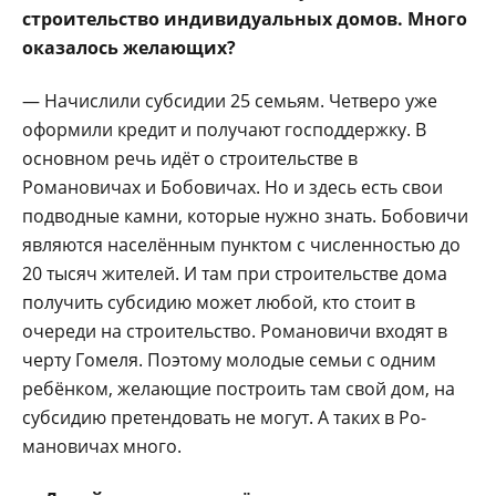
строительство индиви­дуальных домов. Много
оказалось желающих?
— Начислили субси­дии 25 семьям. Четве­ро уже
оформили кре­дит и получают господ­держку. В
основном речь идёт о строительстве в
Романовичах и Бобови­чах. Но и здесь есть свои
подводные камни, кото­рые нужно знать. Бобови­чи
являются населённым пунктом с численностью до
20 тысяч жителей. И там при строительстве дома
получить субсидию может любой, кто стоит в
очереди на строитель­ство. Романовичи входят в
черту Гомеля. Поэтому молодые семьи с одним
ребёнком, желающие по­строить там свой дом, на
субсидию претендовать не могут. А таких в Ро­
мановичах много.