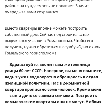
районе на нуждае­мость не повлияет. Зна­чит,
очередь за вами со­хранится.
Вместо квартиры вполне можете постро­ить
собственный дом. Сейчас под строитель­ство
выделяются участ­ки в Романовичах. Чтобы его
получить, нужно об­ратиться в службу «Од­но окно»
Гомельского горисполкома.
— Здравствуйте, зво­нит вам жительни­ца
улицы 60 лет СССР. Наверное, вы меня пом­ните,
ведь я уже неоднократно обращалась в отдел
жилищной поли­тики. Нас в 2-комнатной
квартире прописано семь человек. Кроме меня
— сын и дочь со своими семьями. По­строить
коммерческие квартиры они не могут. У обоих