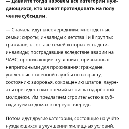
— Давайте тогда назо­вём все категории нуж­
дающихся, кто может претендовать на полу­
чение субсидии.
— Сначала идут вне­очередники: многодет­ные
семьи; сироты; ин­валиды с детства I и II группы;
граждане, в со­ставе семей которых есть дети-
инвалиды; постра­давшие вследствие ава­рии на
ЧАЭС; прожива­ющие в условиях, при­знанных
непригодными для проживания; граж­дане,
уволенные с воен­ной службы по возрасту,
состоянию здоровья, со­кращению штатов; лауре­
аты президентских пре­мий из числа одарённой
молодёжи. Им предлага­ем строительство в суб­
сидируемых домах в пер­вую очередь.
Потом идут другие ка­тегории, состоящие на учёте
нуждающихся в улучшении жилищных условий.