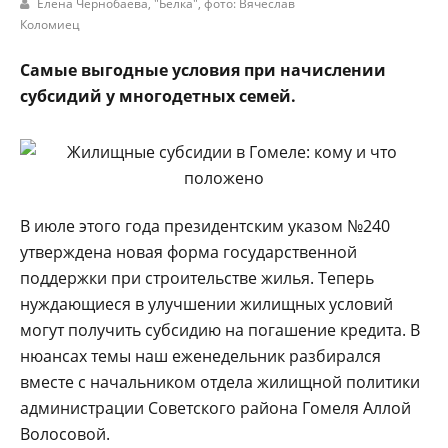
Елена Чернобаева,
"Белка"
, фото: Вячеслав
Коломиец
Самые выгодные условия при начислении
субсидий у многодетных семей.
В июле этого года президентским указом №240
утверждена новая форма государственной
поддержки при строи­тельстве жилья. Теперь
нуждающиеся в улуч­шении жилищных усло­вий
могут получить субсидию на погашение кредита. В
нюансах те­мы наш еженедельник разбирался
вместе с на­чальником отдела жи­лищной политики
ад­министрации Советско­го района Гомеля Аллой
Волосовой.