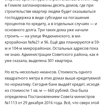
в Гомеле запланирова­ны десять домов, где при
строительстве квартир людям будет оказывать­ся
господдержка в ви­де субсидии на погаше­ние
процентов по креди­ту, а в отдельных случа­ях — и
основного долга. Три таких дома уже на­чали
строить — на ули­це Федюнинского, в ми­
крорайонах №№21 и 96. Ещё два планируются в 59-
м и 104-м микрорайонах. Остальных адресов пока
не знаю. Админи­страции Советского рай­она, как я
уже сказала, выделена 301 квартира.
Но есть несколько ню­ансов. Стоимость одно­го
квадратного метра в этих домах выше креди­туемой
по нормативу. Се­годня банк выдаёт кре­дит, исходя
из стоимо­сти 1 кв. м — 660 рублей. Она была
определена По­становлением Совета ми­нистров
№1113 от 29 де­кабря 2016 года. Всё, что сверх этой