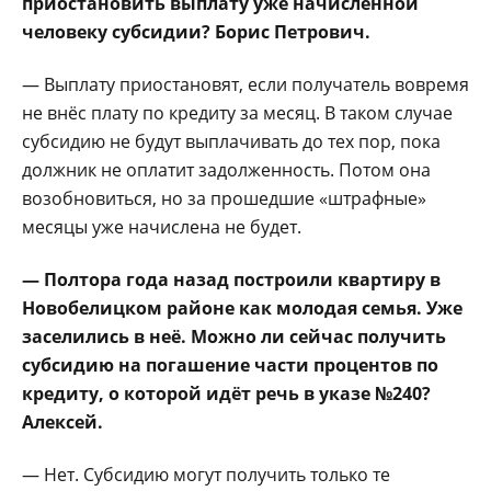
приостановить выплату уже начисленной
чело­веку субсидии? Борис Петрович.
— Выплату приоста­новят, если получатель вовремя
не внёс плату по кредиту за месяц. В таком случае
субсидию не будут выплачивать до тех пор, пока
должник не оплатит задолжен­ность. Потом она
воз­обновиться, но за про­шедшие «штрафные»
месяцы уже начислена не будет.
— Полтора года на­зад построили квартиру в
Новобелиц­ком районе как молодая семья. Уже
заселились в неё. Можно ли сейчас получить
субсидию на погашение части про­центов по
кредиту, о ко­торой идёт речь в указе №240?
Алексей.
— Нет. Субсидию мо­гут получить только те