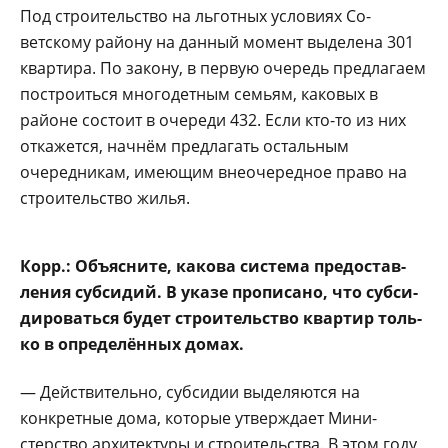
Под строительство на льготных условиях Со­
ветскому району на дан­ный момент выделена 301
квартира. По закону, в первую очередь пред­лагаем
построиться мно­годетным семьям, како­вых в
районе состоит в очереди 432. Если кто-то из них
откажется, нач­нём предлагать осталь­ным
очередникам, имею­щим внеочередное право на
строительство жилья.
Корр.: Объясните, ка­кова система предостав­
ления субсидий. В ука­зе прописано, что субси­
дироваться будет стро­ительство квартир толь­
ко в определённых до­мах.
— Действительно, субсидии выделяются на
конкретные дома, кото­рые утверждает Мини­
стерство архитектуры и строительства. В этом го­ду