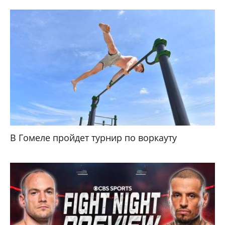
В Гомеле пройдет турнир по воркауту