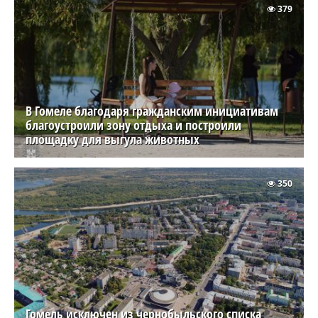
379
В Гомеле благодаря гражданским инициативам
благоустроили зону отдыха и построили
площадку для выгула животных
350
Гомель исключен из чернобыльского списка