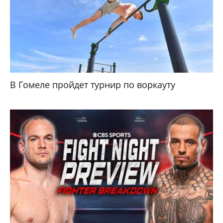
В Гомеле пройдет турнир по воркауту