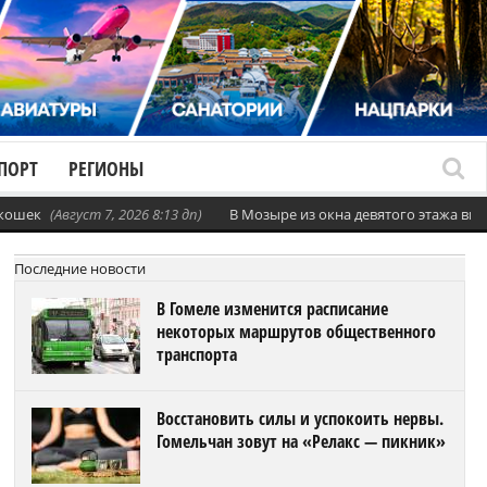
ПОРТ
РЕГИОНЫ
 кошек
(Август 7, 2026 8:13 дп)
В Мозыре из окна девятого этажа вы
Последние новости
В Гомеле изменится расписание
некоторых маршрутов общественного
транспорта
Восстановить силы и успокоить нервы.
Гомельчан зовут на «Релакс — пикник»