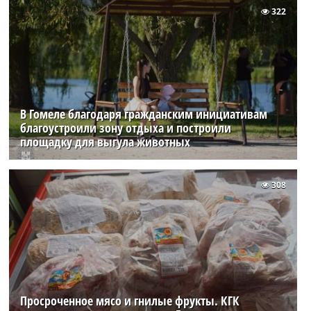
322
В Гомеле благодаря гражданским инициативам
благоустроили зону отдыха и построили
площадку для выгула животных
308
Просроченное мясо и гнилые фрукты. КГК