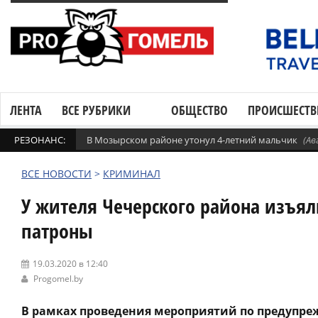
ЛЕНТА
ВСЕ РУБРИКИ
ОБЩЕСТВО
ПРОИСШЕСТВ
РЕЗОНАНС:
В Мозырском районе утонул 4-летний мальчик
(Ав
ВСЕ НОВОСТИ
>
КРИМИНАЛ
У жителя Чечерского района изъял
патроны
19.03.2020 в 12:40
Progomel.by
В рамках проведения мероприятий по предупре