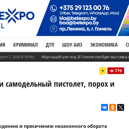
ИЯ
КРИМИНАЛ
ДТП
ШОУ-БИЗ
ЭКОНОМИКА
С
густ 7, 2026 9:18 дп)
Мурчащий уик-энд. В Гомеле пройдет выставка
+
779
и самодельный пистолет, порох и
ждению и пресечению незаконного оборота