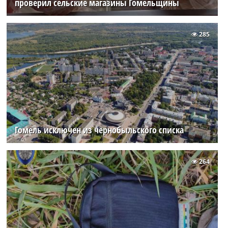
проверил сельские магазины Гомельщины
285
Гомель исключен из чернобыльского списка
264